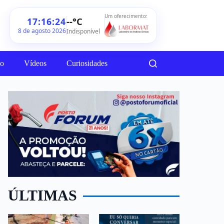
Um oferecimento:
--°C
17:16:26
8 de agosto 2026
Indisponível
ão
Vídeos
Curiosidades
ÚLTIMAS