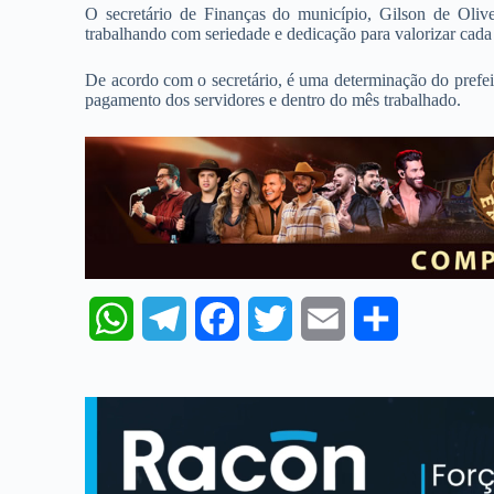
O secretário de Finanças do município, Gilson de Olive
trabalhando com seriedade e dedicação para valorizar cada
De acordo com o secretário, é uma determinação do prefei
pagamento dos servidores e dentro do mês trabalhado.
W
T
F
T
E
S
h
e
a
w
m
h
a
l
c
i
a
a
t
e
e
t
i
r