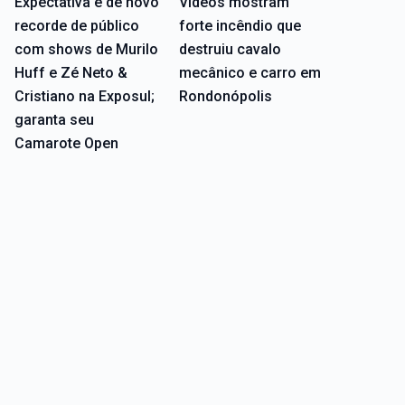
Expectativa é de novo
Vídeos mostram
recorde de público
forte incêndio que
com shows de Murilo
destruiu cavalo
Huff e Zé Neto &
mecânico e carro em
Cristiano na Exposul;
Rondonópolis
garanta seu
Camarote Open