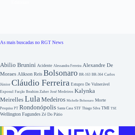
Editoriais
As mais buscadas no RGT News
Abilio Brunini
Alexandre De
Acidente
Alessandra Ferreira
Bolsonaro
Moraes
Alikson Reis
Carlos
BR-163
BR-364
Cláudio Ferreira
Júnior
Estupro De Vulnerável
Kalynka
Exposul
Ibrahim Zaher
José Medeiros
Facção
Lula
Medeiros
Meirelles
Morte
Michelle Bolsonaro
Rondonópolis
TMI
Pesquisa
STF
Thiago Silva
PT
Santa Casa
TSE
Wellington Fagundes
Zé Do Pátio