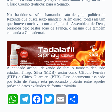
Cássio Coelho (Patriota) para o Senado.
Nos bastidores, estão chamando o ato de golpe político de
Rezende que busca sexto mandato. Além disso, fontes alegam
que houve conchavo com a cúpula da Assembleia de Deus,
presidida pelo pastor João de França, o mesmo que também
comanda a Comademat.
A entidade acabou deixando de fora o também deputado
estadual Thiago Silva (MDB), assim como Cláudio Ferreira
(PTB) e Chico Guarnieri (PTB). Esse documento assinado
por João de França está provocando protesto entre aqueles
pré-candidatos excluídos de forma arbitrária.
W
T
F
T
E
S
h
e
a
w
m
h