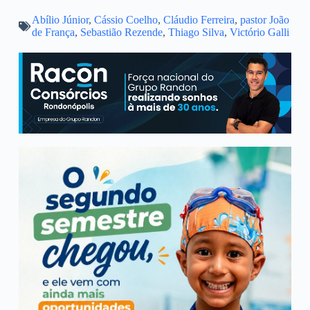
Abílio Júnior
a
l
,
Cássio Coelho
c
i
,
Cláudio Ferreira
a
a
,
pastor João
de França
,
Sebastião Rezende
,
Thiago Silva
,
Victório Galli
t
e
e
t
i
r
s
g
b
t
l
e
A
r
o
e
p
a
o
r
p
m
k