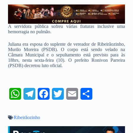
A servidora pública sofreu várias fraturas inclusive uma
hemorragia no pulmão.
Juliana era esposa do suplente de vereador de Ribeirãozinho,
Murilo Moreira (PSDB). O corpo está sendo velado na
Câmara Municipal e o sepultamento está previsto para às
18hrs, nesta sexta-feira (10). O prefeito Ronivon Parreira
(PSDB) decretou luto oficial.
W
T
F
T
E
S
h
e
a
w
m
h
Ribeirãozinho
a
l
c
i
a
a
t
e
e
t
i
r