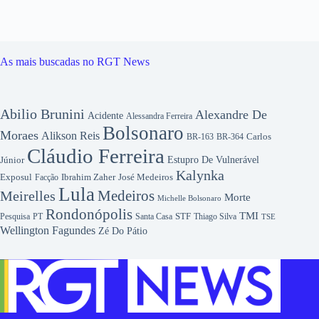
As mais buscadas no RGT News
Abilio Brunini
Alexandre De
Acidente
Alessandra Ferreira
Bolsonaro
Moraes
Alikson Reis
Carlos
BR-163
BR-364
Cláudio Ferreira
Júnior
Estupro De Vulnerável
Kalynka
Exposul
Ibrahim Zaher
José Medeiros
Facção
Lula
Medeiros
Meirelles
Morte
Michelle Bolsonaro
Rondonópolis
TMI
Pesquisa
STF
Thiago Silva
PT
Santa Casa
TSE
Wellington Fagundes
Zé Do Pátio