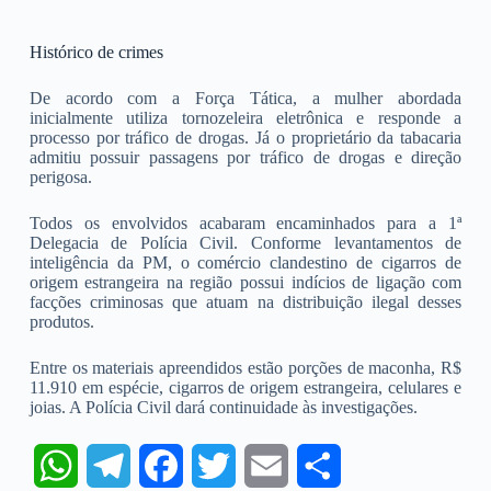
Histórico de crimes
De acordo com a Força Tática, a mulher abordada
inicialmente utiliza tornozeleira eletrônica e responde a
processo por tráfico de drogas. Já o proprietário da tabacaria
admitiu possuir passagens por tráfico de drogas e direção
perigosa.
Todos os envolvidos acabaram encaminhados para a 1ª
Delegacia de Polícia Civil. Conforme levantamentos de
inteligência da PM, o comércio clandestino de cigarros de
origem estrangeira na região possui indícios de ligação com
facções criminosas que atuam na distribuição ilegal desses
produtos.
Entre os materiais apreendidos estão porções de maconha, R$
11.910 em espécie, cigarros de origem estrangeira, celulares e
joias. A Polícia Civil dará continuidade às investigações.
W
T
F
T
E
S