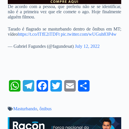
De acordo com a pessoa, que preferiu não se se identificar,
não é a primeira vez que ele comete o ago. Hoje finalmente
alguém filmou.
Tarado é flagrado se masturbando dentro de ônibus em MT;
vídeo
https://t.co/lTfE2iTDFt
pic.twitter.com/wUGuh83P4w
— Gabriel Fagundes (@fagundesat)
July 12, 2022
W
T
F
T
E
S
h
e
a
w
m
h
Masturbando
a
l
,
ônibus
c
i
a
a
t
e
e
t
i
r