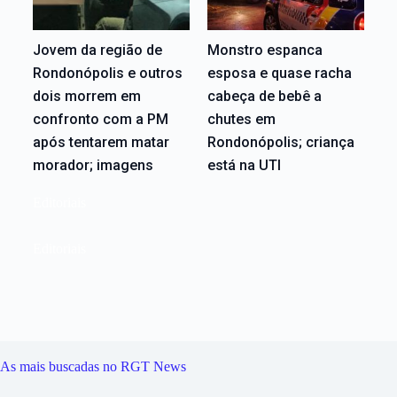
Jovem da região de
Monstro espanca
Rondonópolis e outros
esposa e quase racha
dois morrem em
cabeça de bebê a
confronto com a PM
chutes em
após tentarem matar
Rondonópolis; criança
morador; imagens
está na UTI
Editoriais
Editoriais
As mais buscadas no RGT News