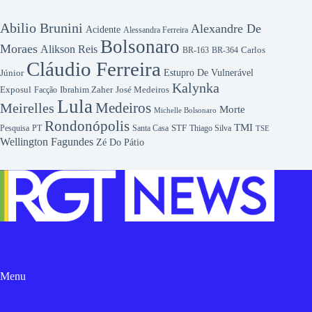
Abilio Brunini
Alexandre De
Acidente
Alessandra Ferreira
Bolsonaro
Moraes
Alikson Reis
Carlos
BR-163
BR-364
Cláudio Ferreira
Júnior
Estupro De Vulnerável
Kalynka
Exposul
José Medeiros
Facção
Ibrahim Zaher
Lula
Medeiros
Meirelles
Morte
Michelle Bolsonaro
Rondonópolis
TMI
Pesquisa
STF
Thiago Silva
PT
Santa Casa
TSE
Wellington Fagundes
Zé Do Pátio
Menu