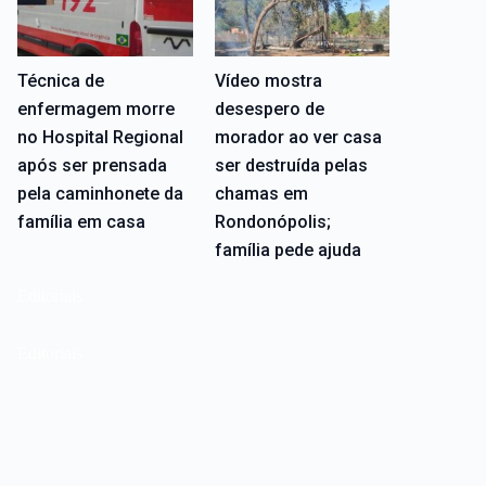
Técnica de
Vídeo mostra
enfermagem morre
desespero de
no Hospital Regional
morador ao ver casa
após ser prensada
ser destruída pelas
pela caminhonete da
chamas em
família em casa
Rondonópolis;
família pede ajuda
Editoriais
Editoriais