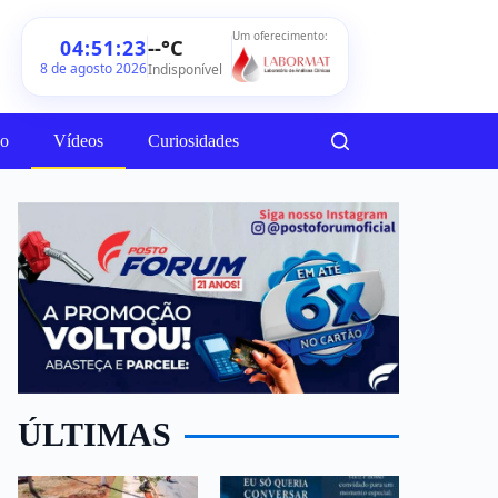
Um oferecimento:
--°C
04:51:25
8 de agosto 2026
Indisponível
ão
Vídeos
Curiosidades
ÚLTIMAS