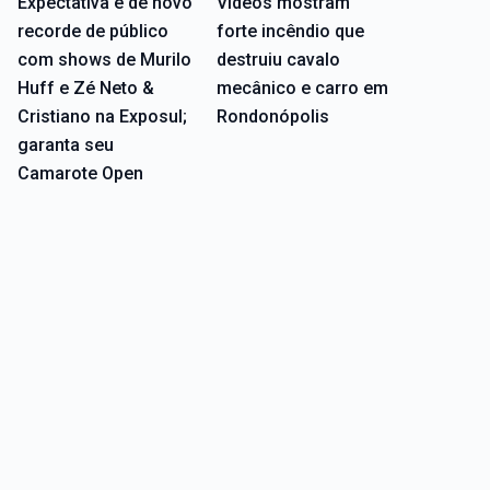
Expectativa é de novo
Vídeos mostram
recorde de público
forte incêndio que
com shows de Murilo
destruiu cavalo
Huff e Zé Neto &
mecânico e carro em
Cristiano na Exposul;
Rondonópolis
garanta seu
Camarote Open