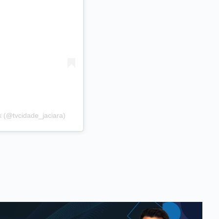
 (@tvcidade_jaciara)