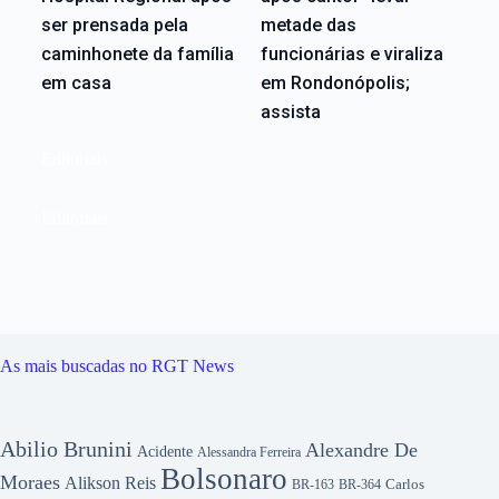
ser prensada pela
metade das
caminhonete da família
funcionárias e viraliza
em casa
em Rondonópolis;
assista
Editoriais
Editoriais
As mais buscadas no RGT News
Abilio Brunini
Alexandre De
Acidente
Alessandra Ferreira
Bolsonaro
Moraes
Alikson Reis
Carlos
BR-163
BR-364