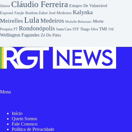
Cláudio Ferreira
Júnior
Estupro De Vulnerável
Kalynka
Exposul
Ibrahim Zaher
José Medeiros
Facção
Lula
Medeiros
Meirelles
Morte
Michelle Bolsonaro
Rondonópolis
TMI
Pesquisa
STF
Thiago Silva
PT
Santa Casa
TSE
Wellington Fagundes
Zé Do Pátio
Menu
Início
Quem Somos
Fale Conosco
Política de Privacidade