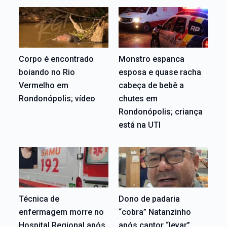
Corpo é encontrado
Monstro espanca
boiando no Rio
esposa e quase racha
Vermelho em
cabeça de bebê a
Rondonópolis; vídeo
chutes em
Rondonópolis; criança
está na UTI
Técnica de
Dono de padaria
enfermagem morre no
“cobra” Natanzinho
Hospital Regional após
após cantor “levar”