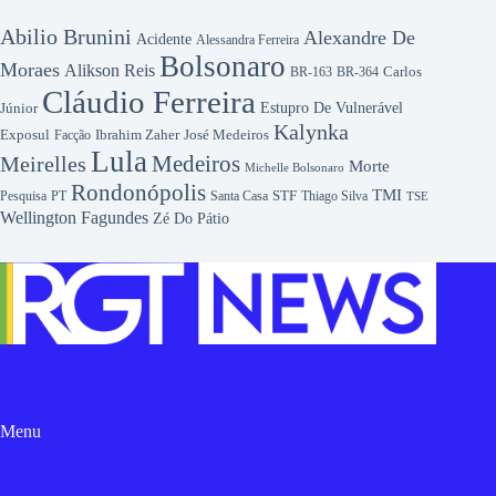
Abilio Brunini
Alexandre De
Acidente
Alessandra Ferreira
Bolsonaro
Moraes
Alikson Reis
Carlos
BR-163
BR-364
Cláudio Ferreira
Júnior
Estupro De Vulnerável
Kalynka
Exposul
Ibrahim Zaher
José Medeiros
Facção
Lula
Medeiros
Meirelles
Morte
Michelle Bolsonaro
Rondonópolis
TMI
Pesquisa
STF
Thiago Silva
PT
Santa Casa
TSE
Wellington Fagundes
Zé Do Pátio
Menu