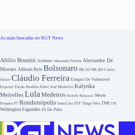
As mais buscadas no RGT News
Abilio Brunini
Alexandre De
Acidente
Alessandra Ferreira
Bolsonaro
Moraes
Alikson Reis
Carlos
BR-163
BR-364
Cláudio Ferreira
Júnior
Estupro De Vulnerável
Kalynka
Exposul
Ibrahim Zaher
José Medeiros
Facção
Lula
Medeiros
Meirelles
Morte
Michelle Bolsonaro
Rondonópolis
TMI
Pesquisa
STF
Thiago Silva
PT
Santa Casa
TSE
Wellington Fagundes
Zé Do Pátio