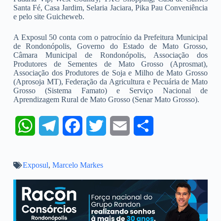
Santa Fé, Casa Jardim, Selaria Jaciara, Pika Pau Conveniência
e pelo site Guicheweb.
A Exposul 50 conta com o patrocínio da Prefeitura Municipal
de Rondonópolis, Governo do Estado de Mato Grosso,
Câmara Municipal de Rondonópolis, Associação dos
Produtores de Sementes de Mato Grosso (Aprosmat),
Associação dos Produtores de Soja e Milho de Mato Grosso
(Aprosoja MT), Federação da Agricultura e Pecuária de Mato
Grosso (Sistema Famato) e Serviço Nacional de
Aprendizagem Rural de Mato Grosso (Senar Mato Grosso).
W
T
F
T
E
S
h
e
a
w
m
h
Exposul
a
,
Marcelo Markes
l
c
i
a
a
t
e
e
t
i
r
s
g
b
t
l
e