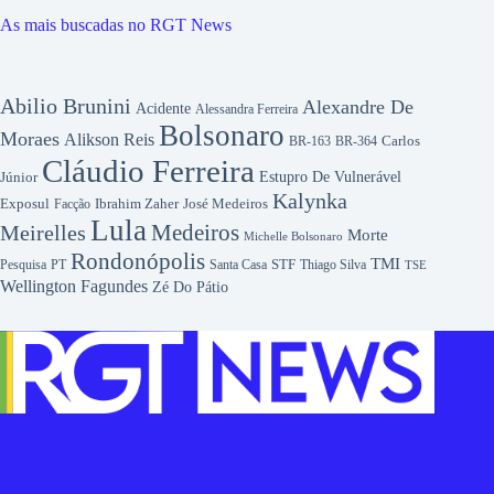
As mais buscadas no RGT News
Abilio Brunini
Alexandre De
Acidente
Alessandra Ferreira
Bolsonaro
Moraes
Alikson Reis
Carlos
BR-163
BR-364
Cláudio Ferreira
Júnior
Estupro De Vulnerável
Kalynka
Exposul
Ibrahim Zaher
José Medeiros
Facção
Lula
Medeiros
Meirelles
Morte
Michelle Bolsonaro
Rondonópolis
TMI
Pesquisa
STF
Thiago Silva
PT
Santa Casa
TSE
Wellington Fagundes
Zé Do Pátio