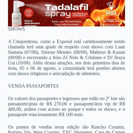
SHOWS
A Cinquentona, como a Exposul está carinhosamente sendo
chamada terá uma grade de respeito com shows com Luan
Santana (07/08), Simone Mendes (08/08), Matheus & Kauan
(09/08) e encerrando a feira Zé Neto & Cristiano e DJ Jiraya
Uai (10/08). Além destas atrações, nos dois primeiros dias de
festa, 05 e 06 de agosto, a comunidade terá portões abertos
com shows religiosos e arrecadação de alimentos.
VENDA PASSAPORTES
Os valores dos passaportes e ingressos que estão no 2º lote são
passaporte/pista de R$ 270,00 e passaporte/área vip de R$
480,00, ambos com acesso ao parque e todos os shows, e o
passaporte estacionamento R$ 100 reais.
Os pontos de vendas nesta edição são Rancho Country,
Padaria Vip, West Country, TXC Shopping, Casa de Carnes