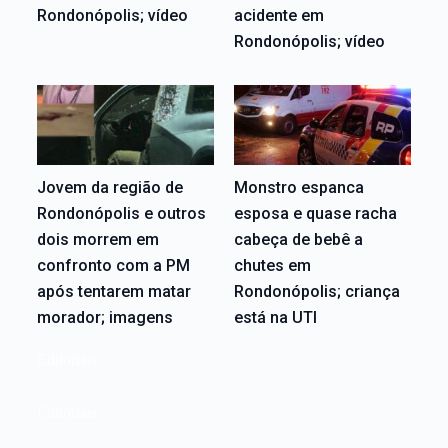
Rondonópolis; vídeo
acidente em
Rondonópolis; vídeo
Jovem da região de
Monstro espanca
Rondonópolis e outros
esposa e quase racha
dois morrem em
cabeça de bebê a
confronto com a PM
chutes em
após tentarem matar
Rondonópolis; criança
morador; imagens
está na UTI
Editoriais
Editoriais