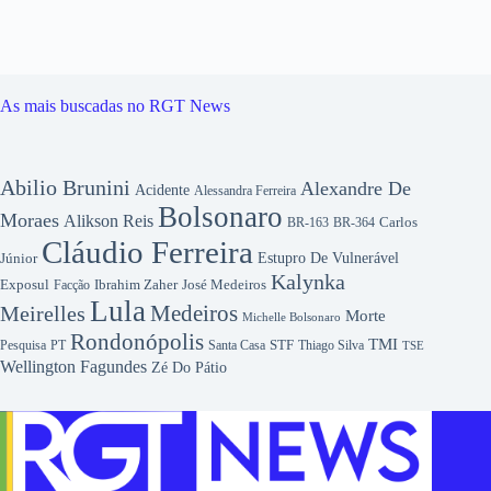
As mais buscadas no RGT News
Abilio Brunini
Alexandre De
Acidente
Alessandra Ferreira
Bolsonaro
Moraes
Alikson Reis
Carlos
BR-163
BR-364
Cláudio Ferreira
Júnior
Estupro De Vulnerável
Kalynka
Exposul
José Medeiros
Facção
Ibrahim Zaher
Lula
Medeiros
Meirelles
Morte
Michelle Bolsonaro
Rondonópolis
TMI
Pesquisa
STF
Thiago Silva
PT
Santa Casa
TSE
Wellington Fagundes
Zé Do Pátio