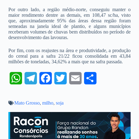
Por outro lado, a região médio-norte, conseguiu manter o
maior rendimento dentre as demais, em 108,47 sc/ha, visto
que, aproximadamente 95% das áreas dessa região foram
semeadas na janela ideal de plantio, e alguns municípios
receberam volumes de chuvas bem distribuídos no período de
desenvolvimento das lavouras.
Por fim, com os reajustes na área e produtividade, a produção
do cereal para a safra 21/22 ficou consolidada em 43,84
milhões de toneladas, 34,62% a mais que na safra passada.
W
T
F
T
E
S
h
e
a
w
m
h
Mato Grosso
a
l
,
milho
c
,
soja
i
a
a
t
e
e
t
i
r
s
g
b
t
l
e