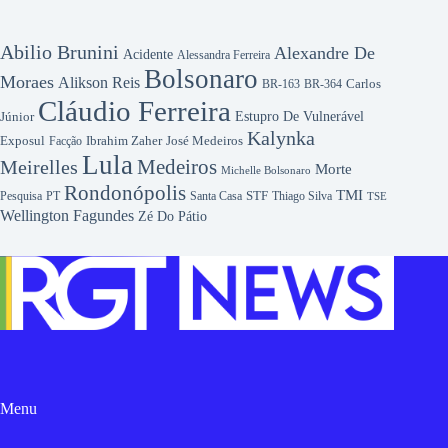
Abilio Brunini
Alexandre De
Acidente
Alessandra Ferreira
Bolsonaro
Moraes
Alikson Reis
Carlos
BR-163
BR-364
Cláudio Ferreira
Júnior
Estupro De Vulnerável
Kalynka
Exposul
Ibrahim Zaher
José Medeiros
Facção
Lula
Medeiros
Meirelles
Morte
Michelle Bolsonaro
Rondonópolis
TMI
Pesquisa
STF
Thiago Silva
PT
Santa Casa
TSE
Wellington Fagundes
Zé Do Pátio
Menu