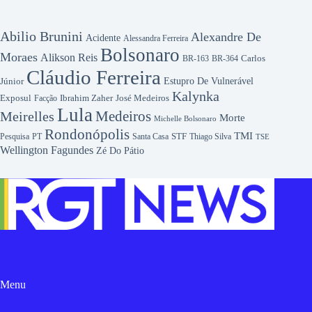
Abilio Brunini
Alexandre De
Acidente
Alessandra Ferreira
Bolsonaro
Moraes
Alikson Reis
Carlos
BR-163
BR-364
Cláudio Ferreira
Júnior
Estupro De Vulnerável
Kalynka
Exposul
José Medeiros
Facção
Ibrahim Zaher
Lula
Medeiros
Meirelles
Morte
Michelle Bolsonaro
Rondonópolis
TMI
Pesquisa
STF
Thiago Silva
PT
Santa Casa
TSE
Wellington Fagundes
Zé Do Pátio
Menu