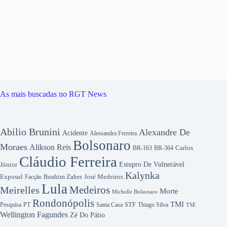
Editoriais
As mais buscadas no RGT News
Abilio Brunini
Alexandre De
Acidente
Alessandra Ferreira
Bolsonaro
Moraes
Alikson Reis
Carlos
BR-163
BR-364
Cláudio Ferreira
Júnior
Estupro De Vulnerável
Kalynka
Exposul
Ibrahim Zaher
José Medeiros
Facção
Lula
Medeiros
Meirelles
Morte
Michelle Bolsonaro
Rondonópolis
TMI
Pesquisa
STF
Thiago Silva
PT
Santa Casa
TSE
Wellington Fagundes
Zé Do Pátio