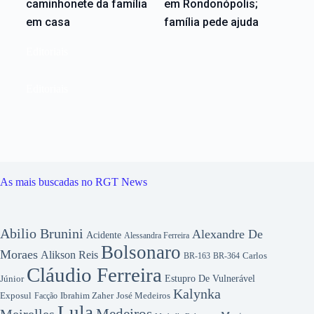
caminhonete da família
em Rondonópolis;
em casa
família pede ajuda
Editoriais
Editoriais
As mais buscadas no RGT News
Abilio Brunini
Alexandre De
Acidente
Alessandra Ferreira
Bolsonaro
Moraes
Alikson Reis
Carlos
BR-163
BR-364
Cláudio Ferreira
Júnior
Estupro De Vulnerável
Kalynka
Exposul
Ibrahim Zaher
José Medeiros
Facção
Lula