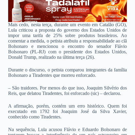
Mais cedo, nesta terça, durante um evento em Catalão (GO),
Lula criticou a proposta do governo dos Estados Unidos de
impor uma tarifa de 25% sobre produtos brasileiros. Ao
comentar a medida, o petista atribuiu a responsabilidade ao clã
Bolsonaro e mencionou o encontro do senador Flávio
Bolsonaro (PL-RJ) com o presidente dos Estados Unidos,
Donald Trump, realizado na última terça (26).
Durante o discurso, o petista comparou integrantes da família
Bolsonaro a Tiradentes que morreu enforcado.
– São traidores. Por menos do que isso, Joaquim Silvério dos
Reis, que delatou Tiradentes, foi enforcado (sic) – declarou.
A afirmação, porém, contém um erro histórico. Quem foi
executado em 1792 foi Joaquim José da Silva Xavier,
conhecido como Tiradentes.
Na sequência, Lula acusou Flávio e Eduardo Bolsonaro de
tentarem buscar a interferência de um país estrangeiro em