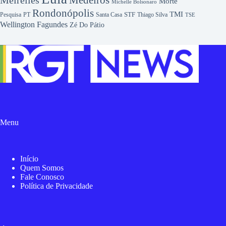
Medeiros
Meirelles
Morte
Michelle Bolsonaro
Rondonópolis
TMI
Pesquisa
STF
Thiago Silva
PT
Santa Casa
TSE
Wellington Fagundes
Zé Do Pátio
Menu
Início
Quem Somos
Fale Conosco
Política de Privacidade