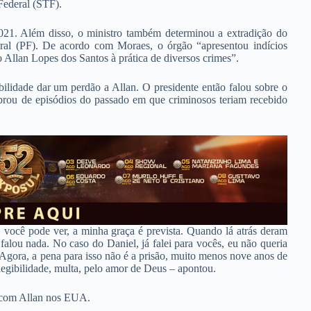
Federal (STF).
2021. Além disso, o ministro também determinou a extradição do
deral (PF). De acordo com Moraes, o órgão “apresentou indícios
o Allan Lopes dos Santos à prática de diversos crimes”.
bilidade dar um perdão a Allan. O presidente então falou sobre o
brou de episódios do passado em que criminosos teriam recebido
 você pode ver, a minha graça é prevista. Quando lá atrás deram
alou nada. No caso do Daniel, já falei para vocês, eu não queria
 Agora, a pena para isso não é a prisão, muito menos nove anos de
egibilidade, multa, pelo amor de Deus – apontou.
 com Allan nos EUA.