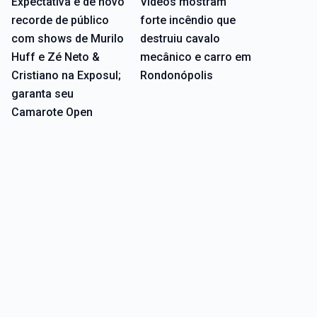
Expectativa é de novo
Vídeos mostram
recorde de público
forte incêndio que
com shows de Murilo
destruiu cavalo
Huff e Zé Neto &
mecânico e carro em
Cristiano na Exposul;
Rondonópolis
garanta seu
Camarote Open