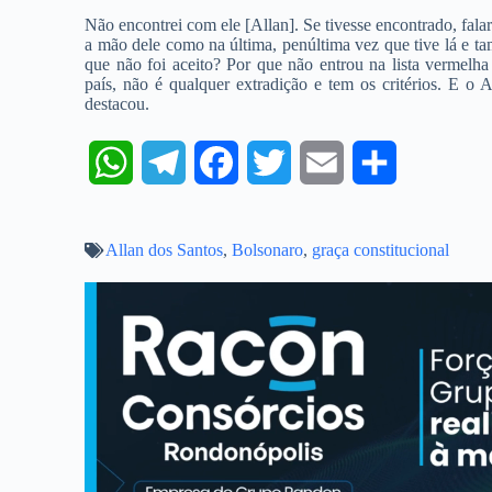
Não encontrei com ele [Allan]. Se tivesse encontrado, falari
a mão dele como na última, penúltima vez que tive lá e 
que não foi aceito? Por que não entrou na lista vermelh
país, não é qualquer extradição e tem os critérios. E o 
destacou.
W
T
F
T
E
S
h
e
a
w
m
h
Allan dos Santos
a
l
,
Bolsonaro
c
i
,
graça constitucional
a
a
t
e
e
t
i
r
s
g
b
t
l
e
A
r
o
e
p
a
o
r
p
m
k