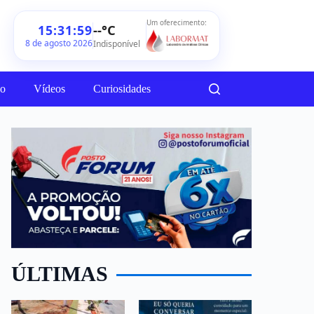
Um oferecimento:
--°C
15:32:01
8 de agosto 2026
Indisponível
ão
Vídeos
Curiosidades
ÚLTIMAS