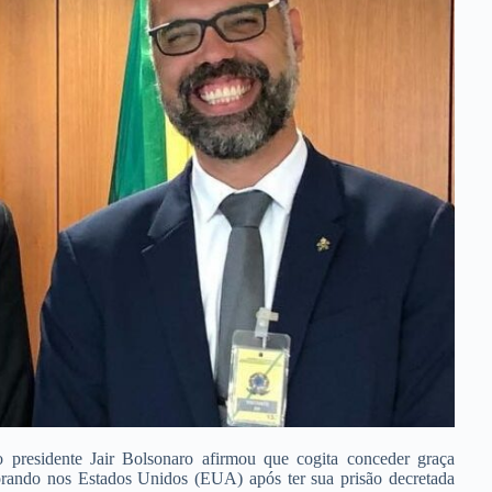
o presidente Jair Bolsonaro afirmou que cogita conceder graça
 morando nos Estados Unidos (EUA) após ter sua prisão decretada