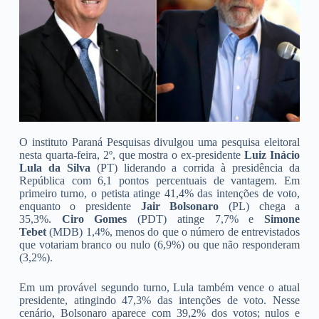
O instituto Paraná Pesquisas divulgou uma pesquisa eleitoral
nesta quarta-feira, 2º, que mostra o ex-presidente
Luiz Inácio
Lula da Silva
(PT) liderando a corrida à presidência da
República com 6,1 pontos percentuais de vantagem. Em
primeiro turno, o petista atinge 41,4% das intenções de voto,
enquanto o presidente
Jair Bolsonaro
(PL) chega a
35,3%.
Ciro Gomes
(PDT) atinge 7,7% e
Simone
Tebet
(MDB) 1,4%, menos do que o número de entrevistados
que votariam branco ou nulo (6,9%) ou que não responderam
(3,2%).
Em um provável segundo turno, Lula também vence o atual
presidente, atingindo 47,3% das intenções de voto. Nesse
cenário, Bolsonaro aparece com 39,2% dos votos; nulos e