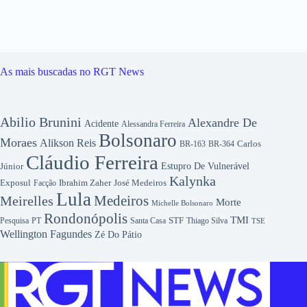
As mais buscadas no RGT News
Abilio Brunini
Alexandre De
Acidente
Alessandra Ferreira
Bolsonaro
Moraes
Alikson Reis
Carlos
BR-163
BR-364
Cláudio Ferreira
Júnior
Estupro De Vulnerável
Kalynka
Exposul
Ibrahim Zaher
José Medeiros
Facção
Lula
Medeiros
Meirelles
Morte
Michelle Bolsonaro
Rondonópolis
TMI
Pesquisa
STF
Thiago Silva
PT
Santa Casa
TSE
Wellington Fagundes
Zé Do Pátio