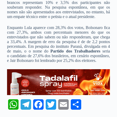
brancos representam 10% e 3,5% dos participantes não
souberam responder. Na pesquisa espontânea, em que os
nomes não são apresentados aos entrevistados, no entanto, há
um empate técnico entre o petista e o atual presidente.
Enquanto Lula aparece com 28,3% dos votos, Bolsonaro fica
com 27,3%, ambos com percentuais menores do que os
entrevistados que não sabem ou não responderam, que chega
a 33,4%. A margem de erro da pesquisa é de de 2,2 pontos
percentuais. Em pesquisa do instituto Paraná, divulgada em 4
de maio, o o nome do
Partido dos Trabalhadores
seria
o candidato de 27,6% dos brasileiros, em cenário espontâneo,
e Jair Bolsonaro foi lembrado por 25,2% dos eleitores.
W
T
F
T
E
S
h
e
a
w
m
h