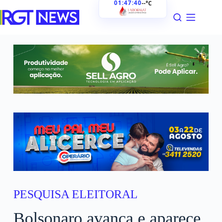
01:47:41
--°C
PESQUISA ELEITORAL
Bolsonaro avança e aparece