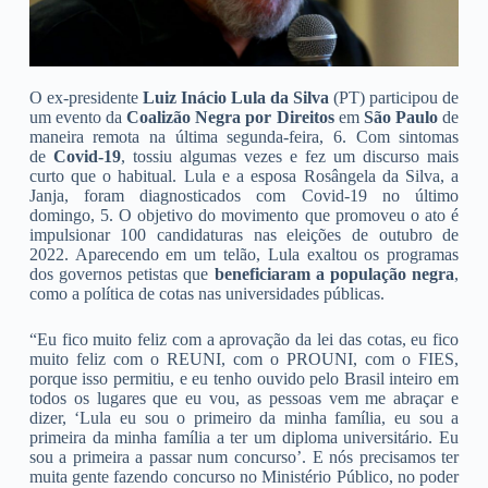
O ex-presidente
Luiz Inácio Lula da Silva
(PT) participou de
um evento da
Coalizão Negra por Direitos
em
São Paulo
de
maneira remota na última segunda-feira, 6. Com sintomas
de
Covid-19
, tossiu algumas vezes e fez um discurso mais
curto que o habitual. Lula e a esposa Rosângela da Silva, a
Janja, foram diagnosticados com Covid-19 no último
domingo, 5. O objetivo do movimento que promoveu o ato é
impulsionar 100 candidaturas nas eleições de outubro de
2022. Aparecendo em um telão, Lula exaltou os programas
dos governos petistas que
beneficiaram a população negra
,
como a política de cotas nas universidades públicas.
“Eu fico muito feliz com a aprovação da lei das cotas, eu fico
muito feliz com o REUNI, com o PROUNI, com o FIES,
porque isso permitiu, e eu tenho ouvido pelo Brasil inteiro em
todos os lugares que eu vou, as pessoas vem me abraçar e
dizer, ‘Lula eu sou o primeiro da minha família, eu sou a
primeira da minha família a ter um diploma universitário. Eu
sou a primeira a passar num concurso’. E nós precisamos ter
muita gente fazendo concurso no Ministério Público, no poder