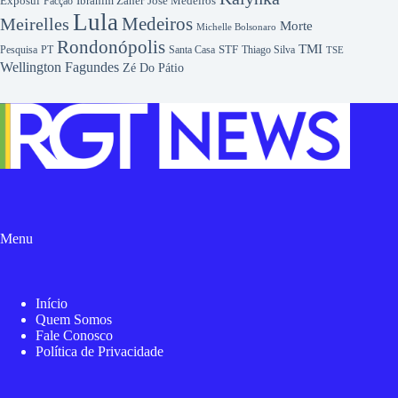
Exposul
Ibrahim Zaher
José Medeiros
Facção
Lula
Medeiros
Meirelles
Morte
Michelle Bolsonaro
Rondonópolis
TMI
Pesquisa
STF
Thiago Silva
PT
Santa Casa
TSE
Wellington Fagundes
Zé Do Pátio
Menu
Início
Quem Somos
Fale Conosco
Política de Privacidade