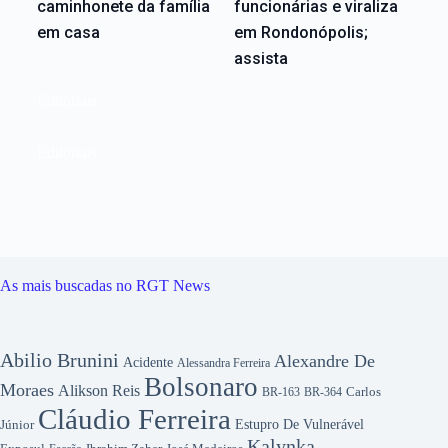
caminhonete da família
funcionárias e viraliza
em casa
em Rondonópolis;
assista
Editoriais
Editoriais
As mais buscadas no RGT News
Abilio Brunini
Alexandre De
Acidente
Alessandra Ferreira
Bolsonaro
Moraes
Alikson Reis
Carlos
BR-163
BR-364
Cláudio Ferreira
Júnior
Estupro De Vulnerável
Kalynka