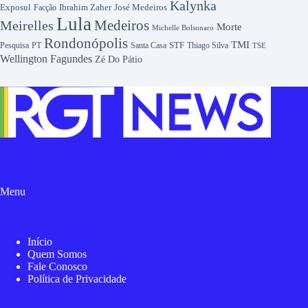
Kalynka
Exposul
Ibrahim Zaher
José Medeiros
Facção
Lula
Medeiros
Meirelles
Morte
Michelle Bolsonaro
Rondonópolis
TMI
Pesquisa
STF
Thiago Silva
PT
Santa Casa
TSE
Wellington Fagundes
Zé Do Pátio
Menu
Início
Quem Somos
Fale Conosco
Política de Privacidade