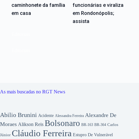
caminhonete da família
funcionárias e viraliza
em casa
em Rondonópolis;
assista
Editoriais
Editoriais
As mais buscadas no RGT News
Abilio Brunini
Alexandre De
Acidente
Alessandra Ferreira
Bolsonaro
Moraes
Alikson Reis
Carlos
BR-163
BR-364
Cláudio Ferreira
Júnior
Estupro De Vulnerável