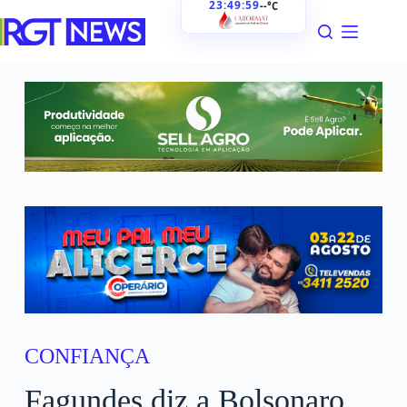
23:50:00
--°C
CONFIANÇA
Fagundes diz a Bolsonaro