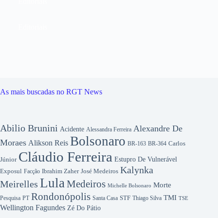
Editoriais
Editoriais
As mais buscadas no RGT News
Abilio Brunini
Alexandre De
Acidente
Alessandra Ferreira
Bolsonaro
Moraes
Alikson Reis
Carlos
BR-163
BR-364
Cláudio Ferreira
Júnior
Estupro De Vulnerável
Kalynka
Exposul
Ibrahim Zaher
José Medeiros
Facção
Lula
Medeiros
Meirelles
Morte
Michelle Bolsonaro
Rondonópolis
TMI
Pesquisa
STF
Thiago Silva
PT
Santa Casa
TSE
Wellington Fagundes
Zé Do Pátio