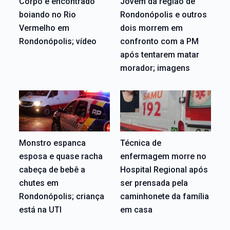
Corpo é encontrado
Jovem da região de
boiando no Rio
Rondonópolis e outros
Vermelho em
dois morrem em
Rondonópolis; vídeo
confronto com a PM
após tentarem matar
morador; imagens
Monstro espanca
Técnica de
esposa e quase racha
enfermagem morre no
cabeça de bebê a
Hospital Regional após
chutes em
ser prensada pela
Rondonópolis; criança
caminhonete da família
está na UTI
em casa