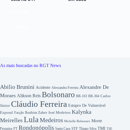
Editoriais
Editoriais
As mais buscadas no RGT News
Abilio Brunini
Alexandre De
Acidente
Alessandra Ferreira
Bolsonaro
Moraes
Alikson Reis
Carlos
BR-163
BR-364
Cláudio Ferreira
Júnior
Estupro De Vulnerável
Kalynka
Exposul
Ibrahim Zaher
José Medeiros
Facção
Lula
Medeiros
Meirelles
Morte
Michelle Bolsonaro
Rondonópolis
TMI
Pesquisa
STF
Thiago Silva
PT
Santa Casa
TSE