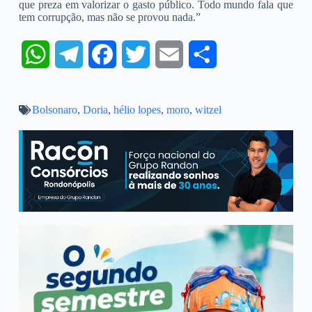
que preza em valorizar o gasto público. Todo mundo fala que
tem corrupção, mas não se provou nada.”
W
T
F
T
E
S
h
e
a
w
m
h
Bolsonaro
a
,
l
Doria
,
hélio lopes
c
i
,
moro
a
,
witzel
a
t
e
e
t
i
r
s
g
b
t
l
e
A
r
o
e
p
a
o
r
p
m
k