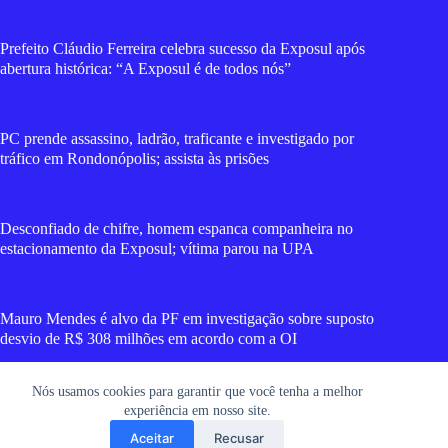
Prefeito Cláudio Ferreira celebra sucesso da Exposul após
abertura histórica: “A Exposul é de todos nós”
PC prende assassino, ladrão, traficante e investigado por
tráfico em Rondonópolis; assista às prisões
Desconfiado de chifre, homem espanca companheira no
estacionamento da Exposul; vítima parou na UPA
Mauro Mendes é alvo da PF em investigação sobre suposto
desvio de R$ 308 milhões em acordo com a OI
Nós usamos cookies para garantir que você tenha a melhor
Elielcio Academia recebe homenagem da Câmara e reforça
experiência em nosso site.
status de referência em Rondonópolis
Aceitar
Recusar
Copyright © 2026 RGT News - Portal de Notícias