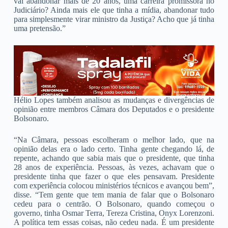
vai abandonar mais de 20 anos, uma carreira promissora no
Judiciário? Ainda mais ele que tinha a mídia, abandonar tudo
para simplesmente virar ministro da Justiça? Acho que já tinha
uma pretensão.”
Hélio Lopes também analisou as mudanças e divergências de
opinião entre membros Câmara dos Deputados e o presidente
Bolsonaro.
“Na Câmara, pessoas escolheram o melhor lado, que na
opinião delas era o lado certo. Tinha gente chegando lá, de
repente, achando que sabia mais que o presidente, que tinha
28 anos de experiência. Pessoas, às vezes, achavam que o
presidente tinha que fazer o que eles pensavam. Presidente
com experiência colocou ministérios técnicos e avançou bem”,
disse. “Tem gente que tem mania de falar que o Bolsonaro
cedeu para o centrão. O Bolsonaro, quando começou o
governo, tinha Osmar Terra, Tereza Cristina, Onyx Lorenzoni.
A política tem essas coisas, não cedeu nada. É um presidente