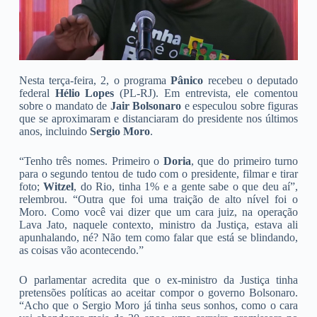
Nesta terça-feira, 2, o programa
Pânico
recebeu o deputado
federal
Hélio Lopes
(PL-RJ). Em entrevista, ele comentou
sobre o mandato de
Jair Bolsonaro
e especulou sobre figuras
que se aproximaram e distanciaram do presidente nos últimos
anos, incluindo
Sergio Moro
.
“Tenho três nomes. Primeiro o
Doria
, que do primeiro turno
para o segundo tentou de tudo com o presidente, filmar e tirar
foto;
Witzel
, do Rio, tinha 1% e a gente sabe o que deu aí”,
relembrou. “Outra que foi uma traição de alto nível foi o
Moro. Como você vai dizer que um cara juiz, na operação
Lava Jato, naquele contexto, ministro da Justiça, estava ali
apunhalando, né? Não tem como falar que está se blindando,
as coisas vão acontecendo.”
O parlamentar acredita que o ex-ministro da Justiça tinha
pretensões políticas ao aceitar compor o governo Bolsonaro.
“Acho que o Sergio Moro já tinha seus sonhos, como o cara