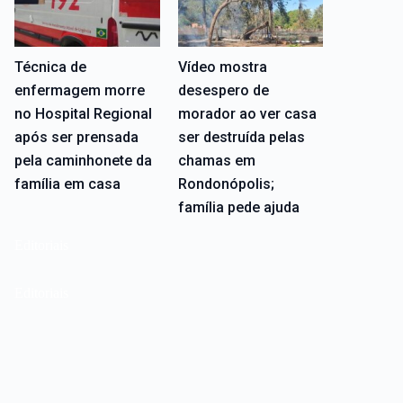
Técnica de
Vídeo mostra
enfermagem morre
desespero de
no Hospital Regional
morador ao ver casa
após ser prensada
ser destruída pelas
pela caminhonete da
chamas em
família em casa
Rondonópolis;
família pede ajuda
Editoriais
Editoriais