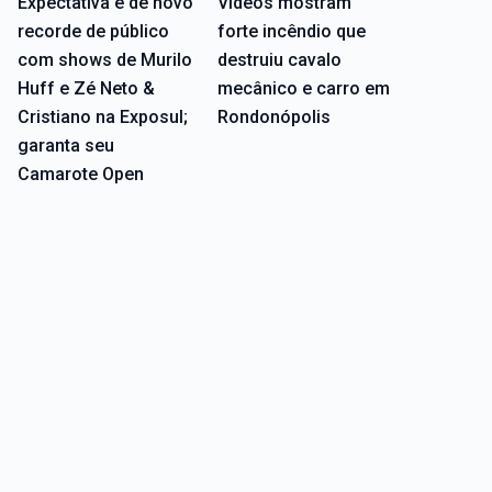
Expectativa é de novo
Vídeos mostram
recorde de público
forte incêndio que
com shows de Murilo
destruiu cavalo
Huff e Zé Neto &
mecânico e carro em
Cristiano na Exposul;
Rondonópolis
garanta seu
Camarote Open