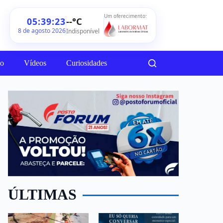
Um oferecimento:
--°C
05:39:25
8 de agosto 2026
Indisponível
ão
Vídeos
Curiosidades
ÚLTIMAS