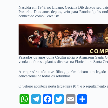
Nascida em 1948, no Líbano, Cecíclia Dib deixou seu país
Poxoréu. Dois anos depois, veio para Rondonópolis ond
conhecido como Cerealista.
Passados os anos dona Cecília abriu o Armazém Santa Ce
venda de flores e plantas diversas na Floricultura Santa Cec
A empresária não teve filhos, porém deixou um legado 
educacional de todos os sobrinhos.
O velório acontece nesta terça-feira (07) e o sepultamento e
W
T
F
T
E
S