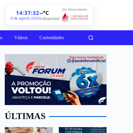
Um oferecimento:
--°C
14:37:34
8 de agosto 2026
Indisponível
ão
Vídeos
Curiosidades
ÚLTIMAS