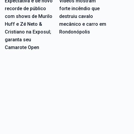
Expectativa é de novo
Vídeos mostram
recorde de público
forte incêndio que
com shows de Murilo
destruiu cavalo
Huff e Zé Neto &
mecânico e carro em
Cristiano na Exposul;
Rondonópolis
garanta seu
Camarote Open