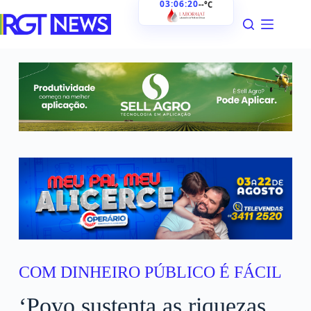
03:06:21
--°C
COM DINHEIRO PÚBLICO É FÁCIL
‘Povo sustenta as riquezas