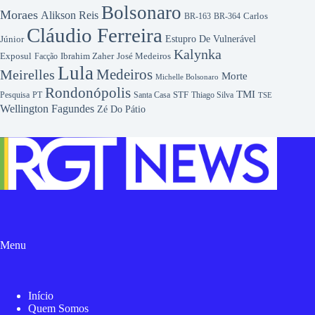
Bolsonaro
Moraes
Alikson Reis
Carlos
BR-163
BR-364
Cláudio Ferreira
Júnior
Estupro De Vulnerável
Kalynka
Exposul
Ibrahim Zaher
José Medeiros
Facção
Lula
Medeiros
Meirelles
Morte
Michelle Bolsonaro
Rondonópolis
TMI
Pesquisa
STF
Thiago Silva
PT
Santa Casa
TSE
Wellington Fagundes
Zé Do Pátio
Menu
Início
Quem Somos