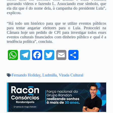
gravando vídeos e fazendo L. Associando esse símbolo, que
ela diz que é do nome dela, à campanha do presidente Lula”,
explicou.
“Há todo um histórico para que se utilize eventos públicos
para tentar angariar eleitores para o Lula. Protocolei na
Câmara hoje um pedido de CPI para investigar todos esses
eventos culturais financiados com dinheiro público e qual é a
tendência política”, concluiu.
W
T
F
T
E
S
h
e
a
w
m
h
Fernando Holiday
a
l
,
c
Ludmilla
i
,
Virada Cultural
a
a
t
e
e
t
i
r
s
g
b
t
l
e
A
r
o
e