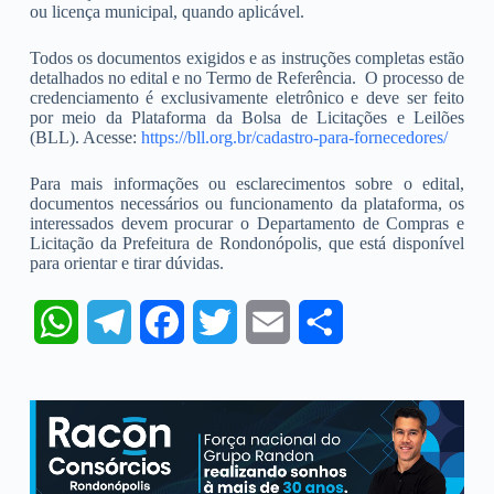
ou licença municipal, quando aplicável.
Todos os documentos exigidos e as instruções completas estão
detalhados no edital e no Termo de Referência. O processo de
credenciamento é exclusivamente eletrônico e deve ser feito
por meio da Plataforma da Bolsa de Licitações e Leilões
(BLL). Acesse:
https://bll.org.br/cadastro-para-fornecedores/
Para mais informações ou esclarecimentos sobre o edital,
documentos necessários ou funcionamento da plataforma, os
interessados devem procurar o Departamento de Compras e
Licitação da Prefeitura de Rondonópolis, que está disponível
para orientar e tirar dúvidas.
W
T
F
T
E
S
h
e
a
w
m
h
a
l
c
i
a
a
t
e
e
t
i
r