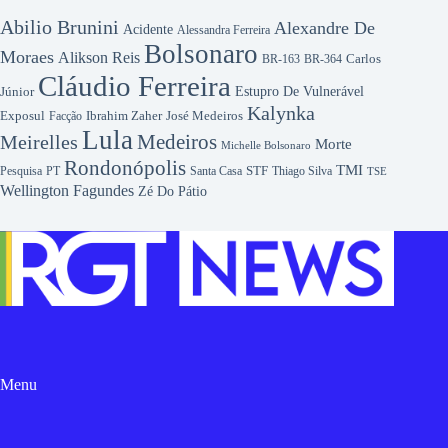
Abilio Brunini
Alexandre De
Acidente
Alessandra Ferreira
Bolsonaro
Moraes
Alikson Reis
Carlos
BR-163
BR-364
Cláudio Ferreira
Júnior
Estupro De Vulnerável
Kalynka
Exposul
Ibrahim Zaher
José Medeiros
Facção
Lula
Medeiros
Meirelles
Morte
Michelle Bolsonaro
Rondonópolis
TMI
Pesquisa
STF
Thiago Silva
PT
Santa Casa
TSE
Wellington Fagundes
Zé Do Pátio
Menu