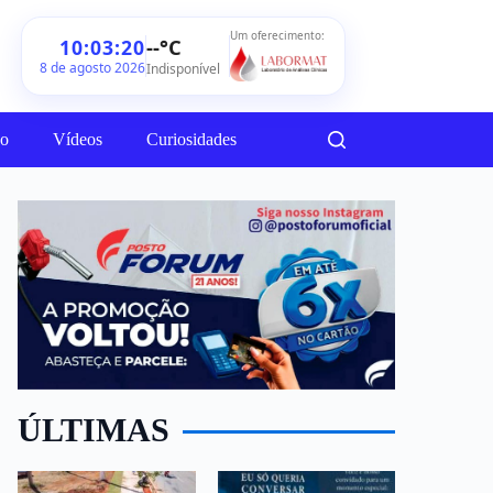
Um oferecimento:
--°C
10:03:22
8 de agosto 2026
Indisponível
ão
Vídeos
Curiosidades
ÚLTIMAS