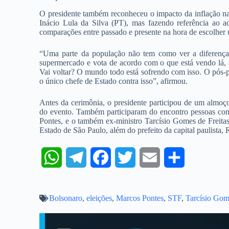
O presidente também reconheceu o impacto da inflação na 
Inácio Lula da Silva (PT), mas fazendo referência ao ad
comparações entre passado e presente na hora de escolher
“Uma parte da população não tem como ver a diferença
supermercado e vota de acordo com o que está vendo lá, a
Vai voltar? O mundo todo está sofrendo com isso. O pós-p
o único chefe de Estado contra isso”, afirmou.
Antes da cerimônia, o presidente participou de um almoço
do evento. Também participaram do encontro pessoas co
Pontes, e o também ex-ministro Tarcísio Gomes de Freit
Estado de São Paulo, além do prefeito da capital paulist
W
T
F
T
E
S
h
e
a
w
m
h
Bolsonaro
a
,
l
eleições
c
,
Marcos Pontes
i
a
,
STF
,
a
Tarcísio Gom
t
e
e
t
i
r