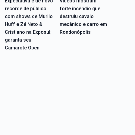
Expectativa é de novo
Vídeos mostram
recorde de público
forte incêndio que
com shows de Murilo
destruiu cavalo
Huff e Zé Neto &
mecânico e carro em
Cristiano na Exposul;
Rondonópolis
garanta seu
Camarote Open