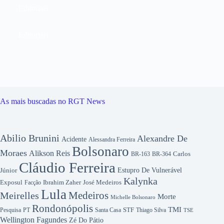
Editoriais
Editoriais
As mais buscadas no RGT News
Abilio Brunini
Alexandre De
Acidente
Alessandra Ferreira
Bolsonaro
Moraes
Alikson Reis
Carlos
BR-163
BR-364
Cláudio Ferreira
Júnior
Estupro De Vulnerável
Kalynka
Exposul
Ibrahim Zaher
José Medeiros
Facção
Lula
Medeiros
Meirelles
Morte
Michelle Bolsonaro
Rondonópolis
TMI
Pesquisa
STF
Thiago Silva
PT
Santa Casa
TSE
Wellington Fagundes
Zé Do Pátio