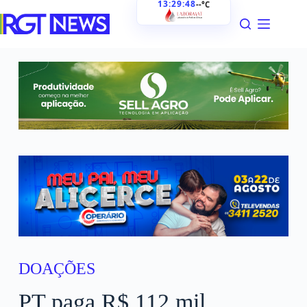
13:29:49
--°C
DOAÇÕES
PT paga R$ 112 mil