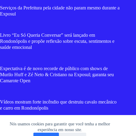
Serviços da Prefeitura pela cidade não param mesmo durante a
Exposul
Livro “Eu Só Queria Conversar” será lançado em
Rondonópolis e propõe reflexão sobre escuta, sentimentos e
saúde emocional
Expectativa é de novo recorde de público com shows de
Murilo Huff e Zé Neto & Cristiano na Exposul; garanta seu
Camarote Open
Vídeos mostram forte incêndio que destruiu cavalo mecânico
e carro em Rondonópolis
Nós usamos cookies para garantir que você tenha a melhor
Cadela morre após suposto esfaqueamento em Rondonópolis;
experiência em nosso site.
vídeo forte