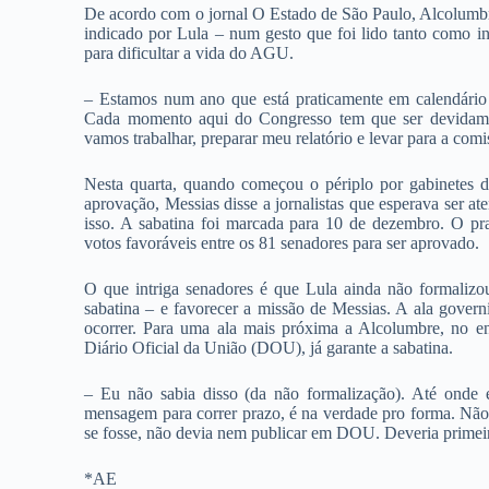
De acordo com o jornal O Estado de São Paulo, Alcolumbr
indicado por Lula – num gesto que foi lido tanto como i
para dificultar a vida do AGU.
– Estamos num ano que está praticamente em calendário 
Cada momento aqui do Congresso tem que ser devidame
vamos trabalhar, preparar meu relatório e levar para a co
Nesta quarta, quando começou o périplo por gabinetes 
aprovação, Messias disse a jornalistas que esperava ser 
isso. A sabatina foi marcada para 10 de dezembro. O pr
votos favoráveis entre os 81 senadores para ser aprovado.
O que intriga senadores é que Lula ainda não formali
sabatina – e favorecer a missão de Messias. A ala governi
ocorrer. Para uma ala mais próxima a Alcolumbre, no ent
Diário Oficial da União (DOU), já garante a sabatina.
– Eu não sabia disso (da não formalização). Até ond
mensagem para correr prazo, é na verdade pro forma. Não 
se fosse, não devia nem publicar em DOU. Deveria primeiro
*AE