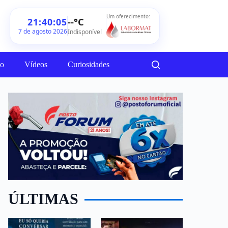
Um oferecimento:
--°C
21:40:07
7 de agosto 2026
Indisponível
ão
Vídeos
Curiosidades
ÚLTIMAS