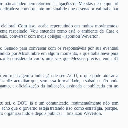
e não atendeu nem retornou às ligações de Messias desde que foi
ndelicadeza como quanto um sinal de que o senador vai trabalhar
eleitoral. Com isso, acaba repercutindo em muitos movimentos.
nte respeitado. Vou entender como está o ambiente da Casa e
missão, conversar com meus colegas – apontou Weverton.
do Senado para conversar com os responsáveis por sua eventual
atendido por Alcolumbre em algum momento, e que trabalhava para
azo é considerado curto, uma vez que Messias precisa reunir 41
zou em mensagem a indicação de seu AGU, o que pode atrasar a
sta diz acreditar que, sem essa formalidade, a sabatina não pode
anto, a oficialização da indicação, assinada e publicada em no
e eu sei, o DOU já é um comunicado, regimentalmente não tem
acho que o governo esteja tratando isso como estratégia, porque,
 organizar tudo e depois publicar – finalizou Weverton.