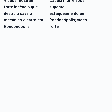
Vídeos mostram
Cadela morre após
forte incêndio que
suposto
destruiu cavalo
esfaqueamento em
mecânico e carro em
Rondonópolis; vídeo
Rondonópolis
forte