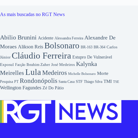
As mais buscadas no RGT News
Abilio Brunini
Alexandre De
Acidente
Alessandra Ferreira
Bolsonaro
Moraes
Alikson Reis
Carlos
BR-163
BR-364
Cláudio Ferreira
Júnior
Estupro De Vulnerável
Kalynka
Exposul
Ibrahim Zaher
José Medeiros
Facção
Lula
Medeiros
Meirelles
Morte
Michelle Bolsonaro
Rondonópolis
TMI
Pesquisa
STF
Thiago Silva
PT
Santa Casa
TSE
Wellington Fagundes
Zé Do Pátio