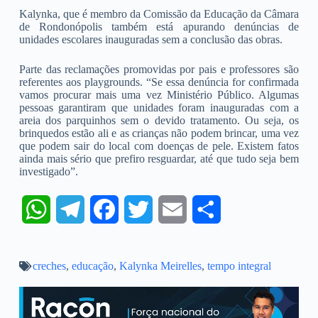
Kalynka, que é membro da Comissão da Educação da Câmara
de Rondonópolis também está apurando denúncias de
unidades escolares inauguradas sem a conclusão das obras.
Parte das reclamações promovidas por pais e professores são
referentes aos playgrounds. “Se essa denúncia for confirmada
vamos procurar mais uma vez Ministério Público. Algumas
pessoas garantiram que unidades foram inauguradas com a
areia dos parquinhos sem o devido tratamento. Ou seja, os
brinquedos estão ali e as crianças não podem brincar, uma vez
que podem sair do local com doenças de pele. Existem fatos
ainda mais sério que prefiro resguardar, até que tudo seja bem
investigado”.
W
T
F
T
E
S
h
e
a
w
m
h
creches
a
,
educação
l
,
c
Kalynka Meirelles
i
a
,
tempo integral
a
t
e
e
t
i
r