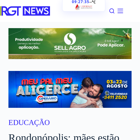
09:27:36
--°C
EDUCAÇÃO
Rondonópolis: mães estão