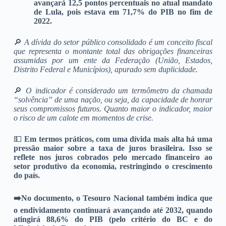
avançará 12,5 pontos percentuais no atual mandato
de Lula, pois estava em 71,7% do PIB no fim de
2022.
🔎
A dívida do setor público consolidado é um conceito fiscal
que representa o montante total das obrigações financeiras
assumidas por um ente da Federação (União, Estados,
Distrito Federal e Municípios), apurado sem duplicidade.
🔎
O indicador é considerado um termômetro da chamada
“solvência” de uma nação, ou seja, da capacidade de honrar
seus compromissos futuros. Quanto maior o indicador, maior
o risco de um calote em momentos de crise.
💵
Em termos práticos, com uma dívida mais alta há uma
pressão maior sobre a taxa de juros brasileira. Isso se
reflete nos juros cobrados pelo mercado financeiro ao
setor produtivo da economia, restringindo o crescimento
do país.
➡️
No documento, o Tesouro Nacional também indica que
o endividamento continuará avançando até 2032, quando
atingirá 88,6% do PIB (pelo critério do BC e do