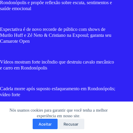
Rondonópolis e propõe reflexão sobre escuta, sentimentos e
saúde emocional
Expectativa é de novo recorde de público com shows de
Murilo Huff e Zé Neto & Cristiano na Exposul; garanta seu
Camarote Open
Vídeos mostram forte incêndio que destruiu cavalo mecânico
e carro em Rondonópolis
Cadela morre após suposto esfaqueamento em Rondonópolis;
vídeo forte
Nós usamos cookies para garantir que você tenha a melhor
Casa cheia: Noite de romantismo na 52ª Exposul com cantor
experiência em nosso site.
Eduardo Costa brilhando em Rondonópolis
Aceitar
Recusar
Copyright © 2026 RGT News - Portal de Notícias
Desenvolvido por
Web1