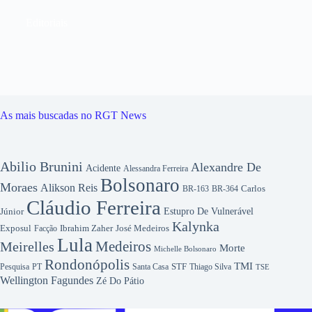
Editoriais
As mais buscadas no RGT News
Abilio Brunini
Alexandre De
Acidente
Alessandra Ferreira
Bolsonaro
Moraes
Alikson Reis
Carlos
BR-163
BR-364
Cláudio Ferreira
Júnior
Estupro De Vulnerável
Kalynka
Exposul
Ibrahim Zaher
José Medeiros
Facção
Lula
Medeiros
Meirelles
Morte
Michelle Bolsonaro
Rondonópolis
TMI
Pesquisa
STF
Thiago Silva
PT
Santa Casa
TSE
Wellington Fagundes
Zé Do Pátio