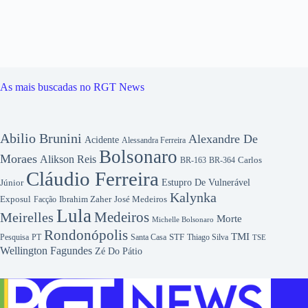
As mais buscadas no RGT News
Abilio Brunini
Alexandre De
Acidente
Alessandra Ferreira
Bolsonaro
Moraes
Alikson Reis
Carlos
BR-163
BR-364
Cláudio Ferreira
Júnior
Estupro De Vulnerável
Kalynka
Exposul
Ibrahim Zaher
José Medeiros
Facção
Lula
Medeiros
Meirelles
Morte
Michelle Bolsonaro
Rondonópolis
TMI
Pesquisa
STF
Thiago Silva
PT
Santa Casa
TSE
Wellington Fagundes
Zé Do Pátio