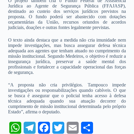
O projeto também cria o Fundo Federal de Assistência
Jurídica ao Agente de Segurança Pública (FFAJASP),
destinado ao custeio dos serviços jurídicos previstos na
proposta. O fundo poderá ser abastecido com dotações
orçamentárias da União, recursos oriundos de acordos
judiciais, doações e outras fontes legalmente previstas.
O texto ainda destaca que a medida não cria imunidade nem
impede investigações, mas busca assegurar defesa técnica
adequada aos agentes que tenham atuado no cumprimento da
missão institucional. Segundo Medeiros, o objetivo é reduzir a
insegurança jurídica, preservar a saúde mental dos
profissionais e fortalecer a capacidade operacional das forças
de segurança.
“A proposta não cria privilégios. Tampouco impede
investigações ou responsabilizações quando cabíveis. O que
se busca é assegurar que o policial tenha acesso à defesa
técnica adequada quando sua atuação decorrer do
cumprimento de missão institucional determinada pelo próprio
Estado”, afirma o deputado.
W
T
F
T
E
S