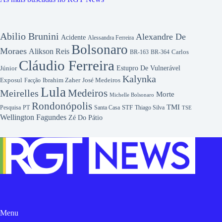
Abilio Brunini
Alexandre De
Acidente
Alessandra Ferreira
Bolsonaro
Moraes
Alikson Reis
Carlos
BR-163
BR-364
Cláudio Ferreira
Júnior
Estupro De Vulnerável
Kalynka
Exposul
Ibrahim Zaher
José Medeiros
Facção
Lula
Medeiros
Meirelles
Morte
Michelle Bolsonaro
Rondonópolis
TMI
Pesquisa
STF
Thiago Silva
PT
Santa Casa
TSE
Wellington Fagundes
Zé Do Pátio
Menu