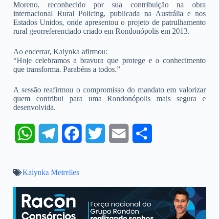
Moreno, reconhecido por sua contribuição na obra
internacional Rural Policing, publicada na Austrália e nos
Estados Unidos, onde apresentou o projeto de patrulhamento
rural georreferenciado criado em Rondonópolis em 2013.
Ao encerrar, Kalynka afirmou:
“Hoje celebramos a bravura que protege e o conhecimento
que transforma. Parabéns a todos.”
A sessão reafirmou o compromisso do mandato em valorizar
quem contribui para uma Rondonópolis mais segura e
desenvolvida.
W
T
F
T
E
S
h
e
a
w
m
h
Kalynka Meirelles
a
l
c
i
a
a
t
e
e
t
i
r
s
g
b
t
l
e