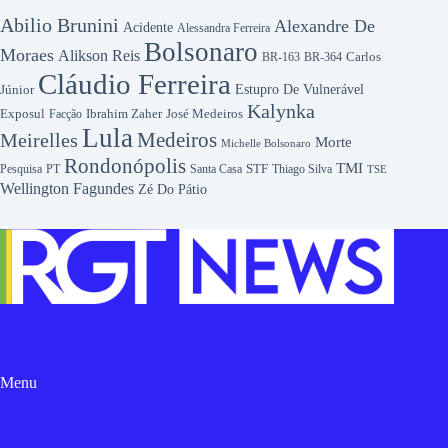
Abilio Brunini
Alexandre De
Acidente
Alessandra Ferreira
Bolsonaro
Moraes
Alikson Reis
Carlos
BR-163
BR-364
Cláudio Ferreira
Júnior
Estupro De Vulnerável
Kalynka
Exposul
Ibrahim Zaher
José Medeiros
Facção
Lula
Medeiros
Meirelles
Morte
Michelle Bolsonaro
Rondonópolis
TMI
Pesquisa
STF
Thiago Silva
PT
Santa Casa
TSE
Wellington Fagundes
Zé Do Pátio
Menu