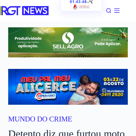
01:43:49
--°C
MUNDO DO CRIME
Detento diz que furtou moto