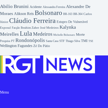
Abilio Brunini
Alexandre De
Acidente
Alessandra Ferreira
Bolsonaro
Moraes
Alikson Reis
Carlos
BR-163
BR-364
Cláudio Ferreira
Júnior
Estupro De Vulnerável
Kalynka
Exposul
Ibrahim Zaher
José Medeiros
Facção
Lula
Medeiros
Meirelles
Morte
Michelle Bolsonaro
Rondonópolis
TMI
Pesquisa
STF
Thiago Silva
PT
Santa Casa
TSE
Wellington Fagundes
Zé Do Pátio
Menu