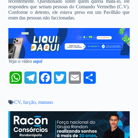
recentemente. Questionado sobre quem queria matá-lo, ele
respondeu que seriam pessoas do Comando Vermelho (C.V).
Conforme o detento, ele estava preso em um Pavilhão que
eram das pessoas não faccionadas.
Veja o vídeo
aqui
W
T
F
T
E
S
h
e
a
w
m
h
CV
,
a
facção
,
l
manaus
c
i
a
a
t
e
e
t
i
r
s
g
b
t
l
e