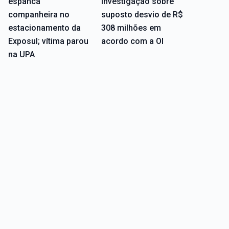
espanca
investigação sobre
companheira no
suposto desvio de R$
estacionamento da
308 milhões em
Exposul; vítima parou
acordo com a OI
na UPA