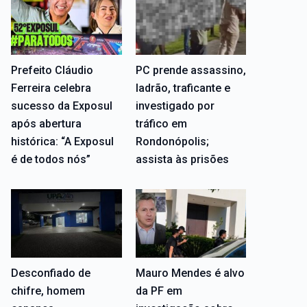
Prefeito Cláudio
PC prende assassino,
Ferreira celebra
ladrão, traficante e
sucesso da Exposul
investigado por
após abertura
tráfico em
histórica: “A Exposul
Rondonópolis;
é de todos nós”
assista às prisões
Desconfiado de
Mauro Mendes é alvo
chifre, homem
da PF em