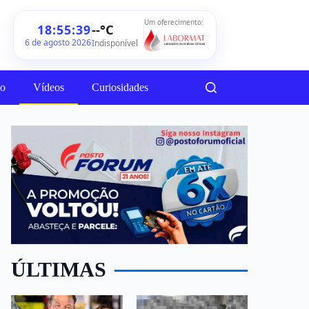
Um oferecimento:
--°C
18:55:41
6 de agosto 2026
Indisponível
ão
Vídeos
Curiosidades
ÚLTIMAS