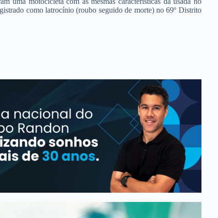
raram uma motocicleta com as mesmas características da usada no
egistrado como latrocínio (roubo seguido de morte) no 69º Distrito