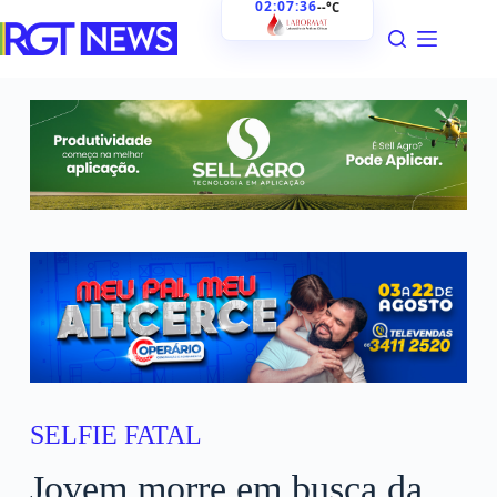
02:07:37
--°C
SELFIE FATAL
Jovem morre em busca da