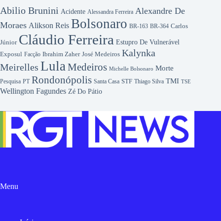
Abilio Brunini
Alexandre De
Acidente
Alessandra Ferreira
Bolsonaro
Moraes
Alikson Reis
Carlos
BR-163
BR-364
Cláudio Ferreira
Júnior
Estupro De Vulnerável
Kalynka
Exposul
José Medeiros
Facção
Ibrahim Zaher
Lula
Medeiros
Meirelles
Morte
Michelle Bolsonaro
Rondonópolis
TMI
Pesquisa
STF
Thiago Silva
PT
Santa Casa
TSE
Wellington Fagundes
Zé Do Pátio
Menu