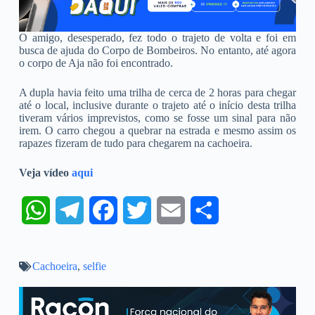
O amigo, desesperado, fez todo o trajeto de volta e foi em
busca de ajuda do Corpo de Bombeiros. No entanto, até agora
o corpo de Aja não foi encontrado.
A dupla havia feito uma trilha de cerca de 2 horas para chegar
até o local, inclusive durante o trajeto até o início desta trilha
tiveram vários imprevistos, como se fosse um sinal para não
irem. O carro chegou a quebrar na estrada e mesmo assim os
rapazes fizeram de tudo para chegarem na cachoeira.
Veja vídeo
aqui
W
T
F
T
E
S
h
e
a
w
m
h
Cachoeira
a
,
selfie
l
c
i
a
a
t
e
e
t
i
r