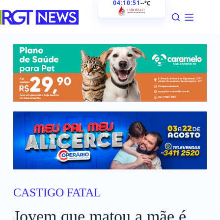
04:10:52
--°C
CASTIGO FATAL
Jovem que matou a mãe é