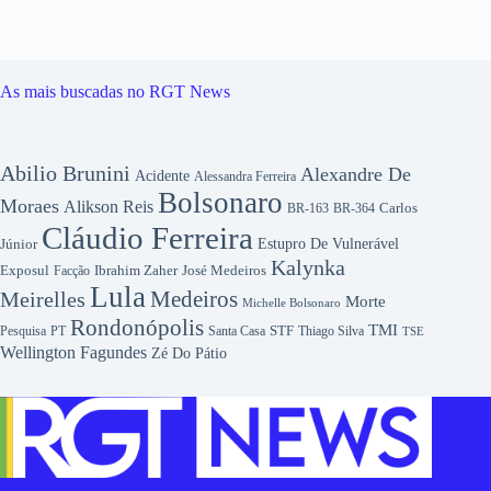
As mais buscadas no RGT News
Abilio Brunini
Alexandre De
Acidente
Alessandra Ferreira
Bolsonaro
Moraes
Alikson Reis
Carlos
BR-163
BR-364
Cláudio Ferreira
Júnior
Estupro De Vulnerável
Kalynka
Exposul
Ibrahim Zaher
José Medeiros
Facção
Lula
Medeiros
Meirelles
Morte
Michelle Bolsonaro
Rondonópolis
TMI
Pesquisa
STF
Thiago Silva
PT
Santa Casa
TSE
Wellington Fagundes
Zé Do Pátio