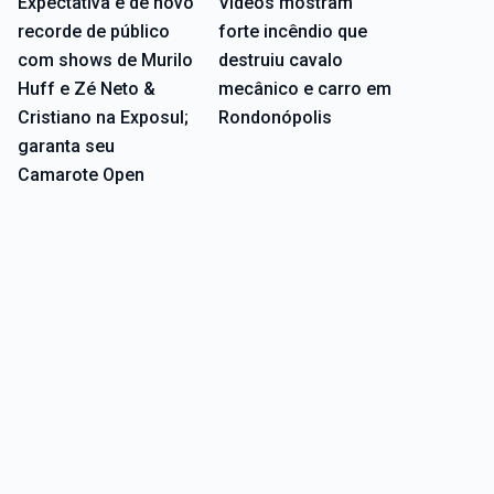
Expectativa é de novo
Vídeos mostram
recorde de público
forte incêndio que
com shows de Murilo
destruiu cavalo
Huff e Zé Neto &
mecânico e carro em
Cristiano na Exposul;
Rondonópolis
garanta seu
Camarote Open