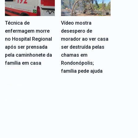
Técnica de
Vídeo mostra
enfermagem morre
desespero de
no Hospital Regional
morador ao ver casa
após ser prensada
ser destruída pelas
pela caminhonete da
chamas em
família em casa
Rondonópolis;
família pede ajuda
Editoriais
Editoriais