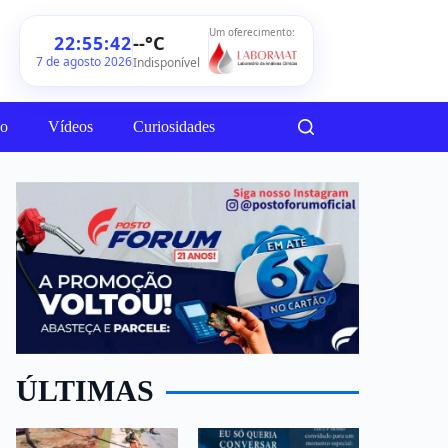
Um oferecimento:
--°C
22:55:44
7 de agosto 2026
Indisponível
ão
Vídeos
Curiosidades
ÚLTIMAS