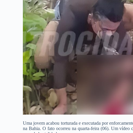
Uma jovem acabou torturada e executada por enforcament
na Bahia. O fato ocorreu na quarta-feira (06). Um víde