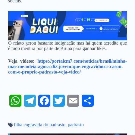
sociais.
O relato gerou bastante indignação mas há quem acredite que
é tudo mentira por parte de Bruna para ganhar likes.
Veja vídeos:
https://portalcm7.com/noticias/brasil/minha-
mae-me-odeia-agora-diz-jovem-que-engravidou-e-casou-
com-o-proprio-padrasto-veja-video/
W
T
F
T
E
S
h
e
a
w
m
h
filha engravida do padrasto
a
l
c
i
,
padrasto
a
a