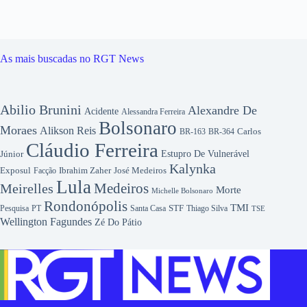
As mais buscadas no RGT News
Abilio Brunini
Alexandre De
Acidente
Alessandra Ferreira
Bolsonaro
Moraes
Alikson Reis
Carlos
BR-163
BR-364
Cláudio Ferreira
Júnior
Estupro De Vulnerável
Kalynka
Exposul
Ibrahim Zaher
José Medeiros
Facção
Lula
Medeiros
Meirelles
Morte
Michelle Bolsonaro
Rondonópolis
TMI
Pesquisa
STF
Thiago Silva
PT
Santa Casa
TSE
Wellington Fagundes
Zé Do Pátio