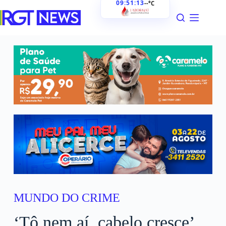
09:51:14
--°C
MUNDO DO CRIME
‘Tô nem aí, cabelo cresce’,