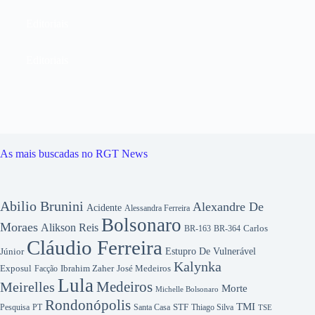
Editoriais
Editoriais
As mais buscadas no RGT News
Abilio Brunini
Alexandre De
Acidente
Alessandra Ferreira
Bolsonaro
Moraes
Alikson Reis
Carlos
BR-163
BR-364
Cláudio Ferreira
Júnior
Estupro De Vulnerável
Kalynka
Exposul
Ibrahim Zaher
José Medeiros
Facção
Lula
Medeiros
Meirelles
Morte
Michelle Bolsonaro
Rondonópolis
TMI
Pesquisa
STF
Thiago Silva
PT
Santa Casa
TSE