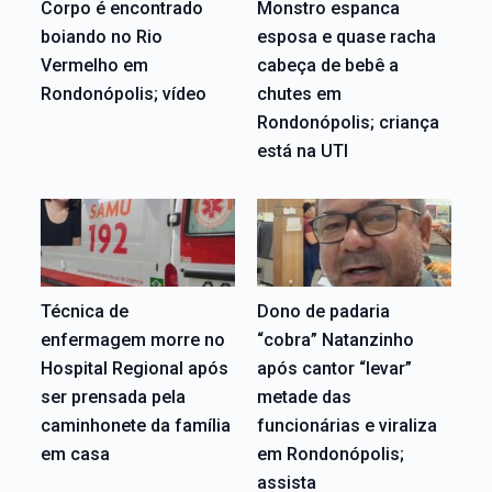
Corpo é encontrado
Monstro espanca
boiando no Rio
esposa e quase racha
Vermelho em
cabeça de bebê a
Rondonópolis; vídeo
chutes em
Rondonópolis; criança
está na UTI
Técnica de
Dono de padaria
enfermagem morre no
“cobra” Natanzinho
Hospital Regional após
após cantor “levar”
ser prensada pela
metade das
caminhonete da família
funcionárias e viraliza
em casa
em Rondonópolis;
assista