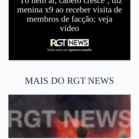
‘Tô nem aí, cabelo cresce’, diz
menina x9 ao receber visita de
membros de facção; veja
vídeo
Saiba mais em
rgtnews.com.br
MAIS DO RGT NEWS