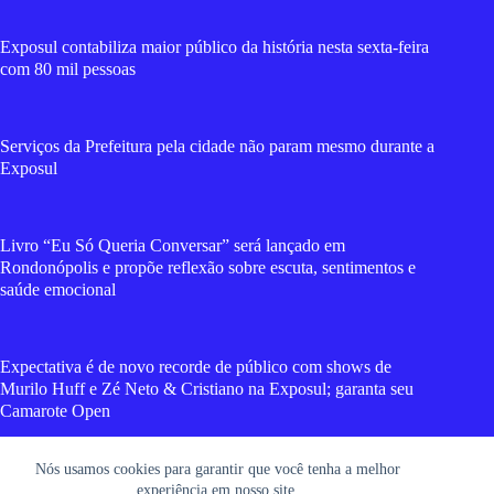
Exposul contabiliza maior público da história nesta sexta-feira
com 80 mil pessoas
Serviços da Prefeitura pela cidade não param mesmo durante a
Exposul
Livro “Eu Só Queria Conversar” será lançado em
Rondonópolis e propõe reflexão sobre escuta, sentimentos e
saúde emocional
Expectativa é de novo recorde de público com shows de
Murilo Huff e Zé Neto & Cristiano na Exposul; garanta seu
Camarote Open
Nós usamos cookies para garantir que você tenha a melhor
Vídeos mostram forte incêndio que destruiu cavalo mecânico
experiência em nosso site.