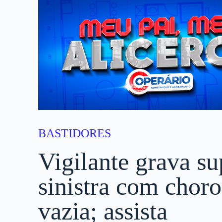
BASTIDORES
Vigilante grava s
sinistra com chor
vazia; assista