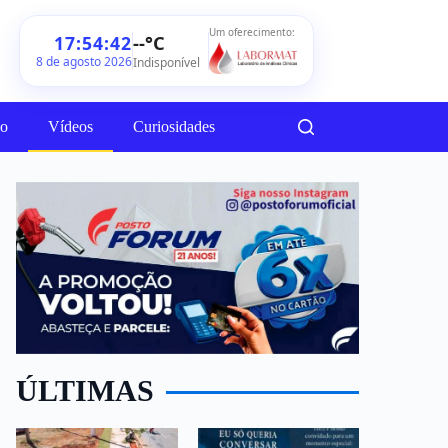
Um oferecimento:
--°C
17:54:44
8 de agosto 2026
Indisponível
ão
Vídeos
Curiosidades
ÚLTIMAS