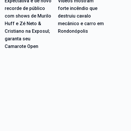
Expectativa é de novo
Vídeos mostram
recorde de público
forte incêndio que
com shows de Murilo
destruiu cavalo
Huff e Zé Neto &
mecânico e carro em
Cristiano na Exposul;
Rondonópolis
garanta seu
Camarote Open