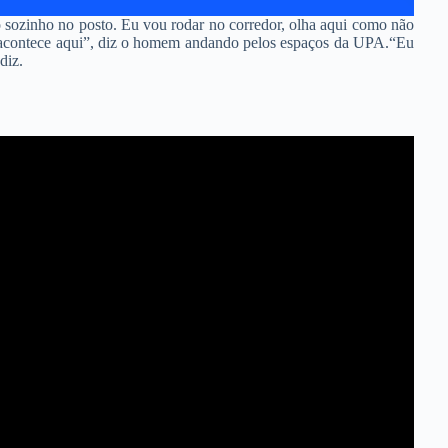
tô sozinho no posto. Eu vou rodar no corredor, olha aqui como não
e acontece aqui”, diz o homem andando pelos espaços da UPA.“Eu
diz.