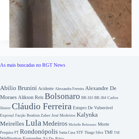
As mais buscadas no RGT News
Abilio Brunini
Alexandre De
Acidente
Alessandra Ferreira
Bolsonaro
Moraes
Alikson Reis
Carlos
BR-163
BR-364
Cláudio Ferreira
Júnior
Estupro De Vulnerável
Kalynka
Exposul
Ibrahim Zaher
José Medeiros
Facção
Lula
Medeiros
Meirelles
Morte
Michelle Bolsonaro
Rondonópolis
TMI
Pesquisa
STF
Thiago Silva
PT
Santa Casa
TSE
Wellington Fagundes
Zé Do Pátio