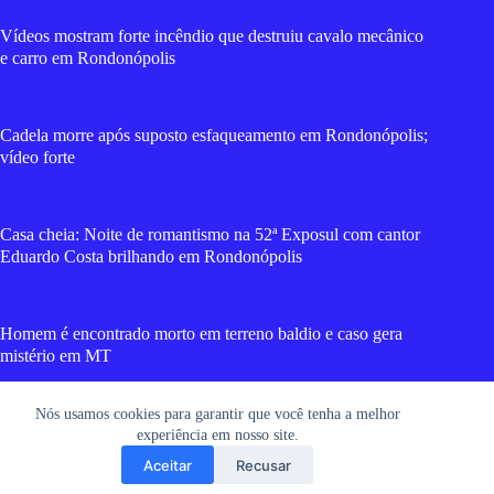
Vídeos mostram forte incêndio que destruiu cavalo mecânico
e carro em Rondonópolis
Cadela morre após suposto esfaqueamento em Rondonópolis;
vídeo forte
Casa cheia: Noite de romantismo na 52ª Exposul com cantor
Eduardo Costa brilhando em Rondonópolis
Homem é encontrado morto em terreno baldio e caso gera
mistério em MT
Nós usamos cookies para garantir que você tenha a melhor
Vídeo mostra homem mandando beijo à líder de facção e
experiência em nosso site.
sendo executado por faccionados; assista
Aceitar
Recusar
Copyright © 2026 RGT News - Portal de Notícias