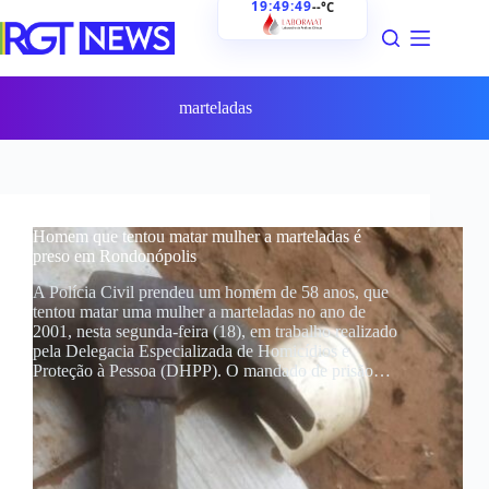
19:49:49
--°C
Pular
para
o
conteúdo
marteladas
Homem que tentou matar mulher a marteladas é
preso em Rondonópolis
A Polícia Civil prendeu um homem de 58 anos, que
tentou matar uma mulher a marteladas no ano de
2001, nesta segunda-feira (18), em trabalho realizado
pela Delegacia Especializada de Homicídios e
Proteção à Pessoa (DHPP). O mandado de prisão…