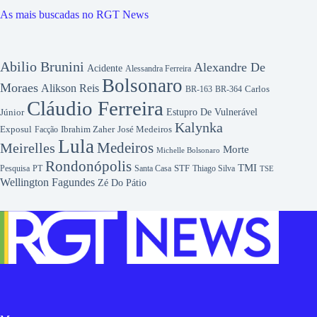
As mais buscadas no RGT News
Abilio Brunini
Alexandre De
Acidente
Alessandra Ferreira
Bolsonaro
Moraes
Alikson Reis
Carlos
BR-163
BR-364
Cláudio Ferreira
Júnior
Estupro De Vulnerável
Kalynka
Exposul
Ibrahim Zaher
José Medeiros
Facção
Lula
Medeiros
Meirelles
Morte
Michelle Bolsonaro
Rondonópolis
TMI
Pesquisa
STF
Thiago Silva
PT
Santa Casa
TSE
Wellington Fagundes
Zé Do Pátio