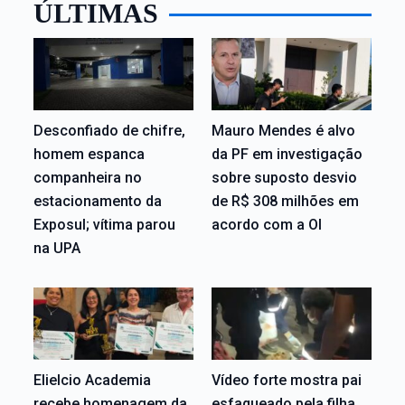
ÚLTIMAS
Desconfiado de chifre,
Mauro Mendes é alvo
homem espanca
da PF em investigação
companheira no
sobre suposto desvio
estacionamento da
de R$ 308 milhões em
Exposul; vítima parou
acordo com a OI
na UPA
Elielcio Academia
Vídeo forte mostra pai
recebe homenagem da
esfaqueado pela filha