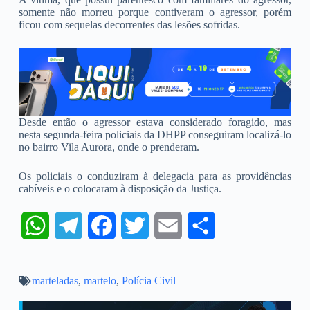
somente não morreu porque contiveram o agressor, porém
ficou com sequelas decorrentes das lesões sofridas.
Desde então o agressor estava considerado foragido, mas
nesta segunda-feira policiais da DHPP conseguiram localizá-lo
no bairro Vila Aurora, onde o prenderam.
Os policiais o conduziram à delegacia para as providências
cabíveis e o colocaram à disposição da Justiça.
W
T
F
T
E
S
h
e
a
w
m
h
marteladas
a
,
l
martelo
c
,
Polícia Civil
i
a
a
t
e
e
t
i
r