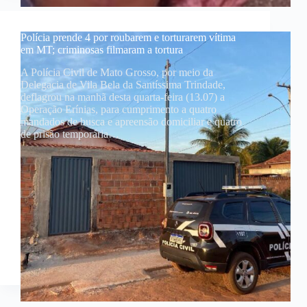
Polícia prende 4 por roubarem e torturarem vítima
em MT; criminosas filmaram a tortura
A Polícia Civil de Mato Grosso, por meio da
Delegacia de Vila Bela da Santíssima Trindade,
deflagrou na manhã desta quarta-feira (13.07) a
Operação Erínias, para cumprimento a quatro
mandados de busca e apreensão domiciliar e quatro
de prisão temporária…