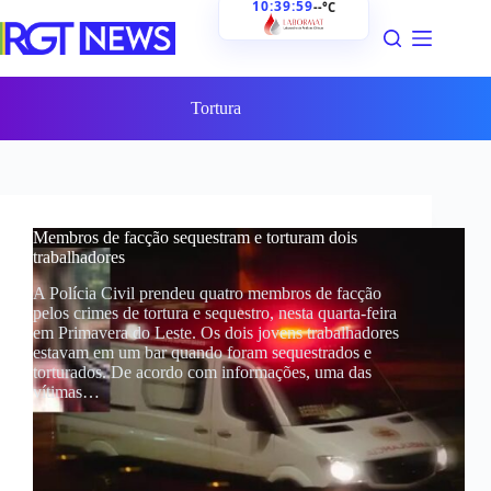
10:40:00
--°C
Pular
para
o
conteúdo
Tortura
Membros de facção sequestram e torturam dois
trabalhadores
A Polícia Civil prendeu quatro membros de facção
pelos crimes de tortura e sequestro, nesta quarta-feira
em Primavera do Leste. Os dois jovens trabalhadores
estavam em um bar quando foram sequestrados e
torturados. De acordo com informações, uma das
vítimas…