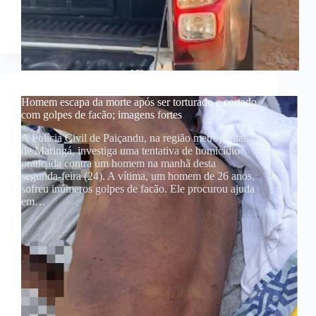
Homem escapa da morte após ser torturado e cortado
com golpes de facão; imagens fortes
A Polícia Civil de Paiçandu, na região metropolitana
de Maringá, investiga uma tentativa de homicídio
praticada contra um homem na manhã desta
segunda-feira (24). A vítima, um homem de 26 anos,
sofreu inúmeros golpes de facão. Ele procurou ajuda
em…