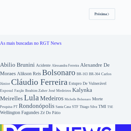
Próxima
As mais buscadas no RGT News
Abilio Brunini
Alexandre De
Acidente
Alessandra Ferreira
Bolsonaro
Moraes
Alikson Reis
Carlos
BR-163
BR-364
Cláudio Ferreira
Júnior
Estupro De Vulnerável
Kalynka
Exposul
Ibrahim Zaher
José Medeiros
Facção
Lula
Medeiros
Meirelles
Morte
Michelle Bolsonaro
Rondonópolis
TMI
Pesquisa
STF
Thiago Silva
PT
Santa Casa
TSE
Wellington Fagundes
Zé Do Pátio