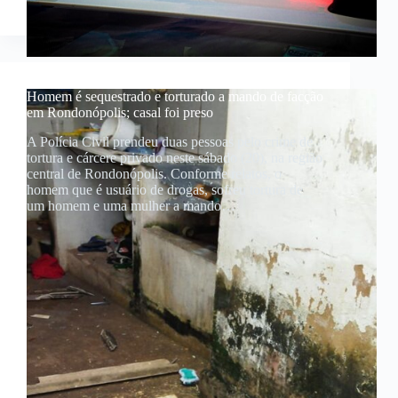
Homem é sequestrado e torturado a mando de facção
em Rondonópolis; casal foi preso
A Polícia Civil prendeu duas pessoas pelo crime de
tortura e cárcere privado neste sábado (20), na região
central de Rondonópolis. Conforme relatos, o
homem que é usuário de drogas, sofreu tortura de
um homem e uma mulher a mando…