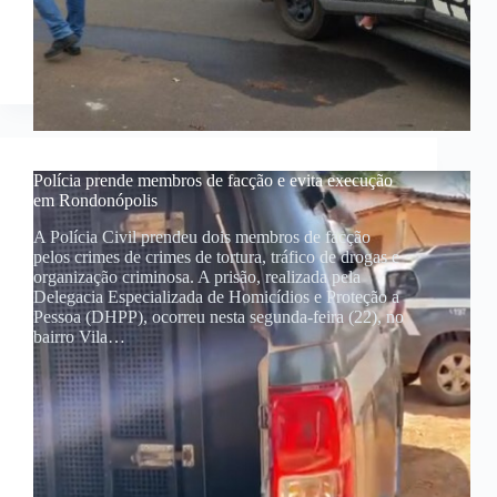
Polícia prende membros de facção e evita execução
em Rondonópolis
A Polícia Civil prendeu dois membros de facção
pelos crimes de crimes de tortura, tráfico de drogas e
organização criminosa. A prisão, realizada pela
Delegacia Especializada de Homicídios e Proteção a
Pessoa (DHPP), ocorreu nesta segunda-feira (22), no
bairro Vila…