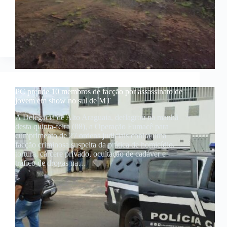
PC prende 10 membros de facção por assassinato de
jovem em show no sul de MT
A Delegacia de Alto Araguaia, deflagrou na manhã
desta quinta-feira (08), a Operação Fumacê para
cumprimento de 27 ordens judiciais contra uma
facção criminosa suspeita da prática de homicídio,
tortura, cárcere privado, ocultação de cadáver e
tráfico de drogas na…