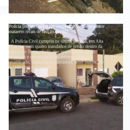
Polícia prende mais 4 por sequestrarem, torturarem e
matarem rivais de facção em MT
A Polícia Civil cumpriu na última semana, em Alta
Floresta, mais quatro mandados de prisão dentro da
Operação Torquemada, que apura crimes como
sequestro e cárcere privado, tortura, homicídio
qualificado, organização criminosa, entre outros. De
acordo com o delegado…