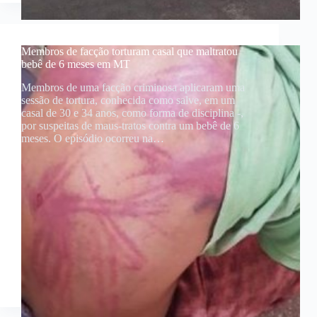
Membros de facção torturam casal que maltratou
bebê de 6 meses em MT
Membros de uma facção criminosa aplicaram uma
sessão de tortura, conhecida como salve, em um
casal de 30 e 34 anos, como forma de disciplina -,
por suspeitas de maus-tratos contra um bebê de 6
meses. O episódio ocorreu na…