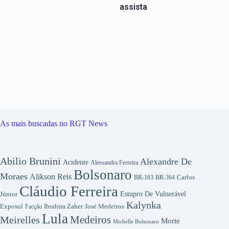
assista
Editoriais
Editoriais
As mais buscadas no RGT News
Abilio Brunini
Alexandre De
Acidente
Alessandra Ferreira
Bolsonaro
Moraes
Alikson Reis
Carlos
BR-163
BR-364
Cláudio Ferreira
Júnior
Estupro De Vulnerável
Kalynka
Exposul
Ibrahim Zaher
José Medeiros
Facção
Lula
Medeiros
Meirelles
Morte
Michelle Bolsonaro