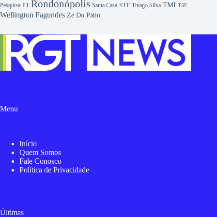
Rondonópolis
TMI
Pesquisa
STF
Thiago Silva
PT
Santa Casa
TSE
Wellington Fagundes
Zé Do Pátio
Menu
Início
Quem Somos
Fale Conosco
Política de Privacidade
Últimas