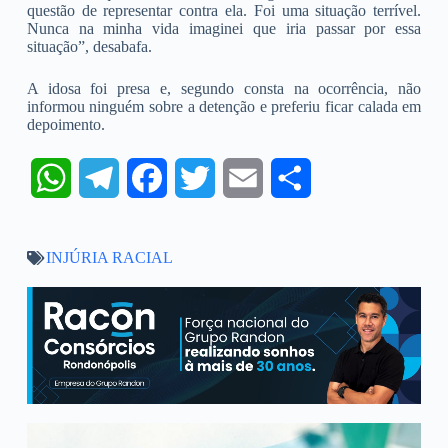
questão de representar contra ela. Foi uma situação terrível.
Nunca na minha vida imaginei que iria passar por essa
situação”, desabafa.
A idosa foi presa e, segundo consta na ocorrência, não
informou ninguém sobre a detenção e preferiu ficar calada em
depoimento.
W
T
F
T
E
S
h
e
a
w
m
h
INJÚRIA RACIAL
a
l
c
i
a
a
t
e
e
t
i
r
s
g
b
t
l
e
A
r
o
e
p
a
o
r