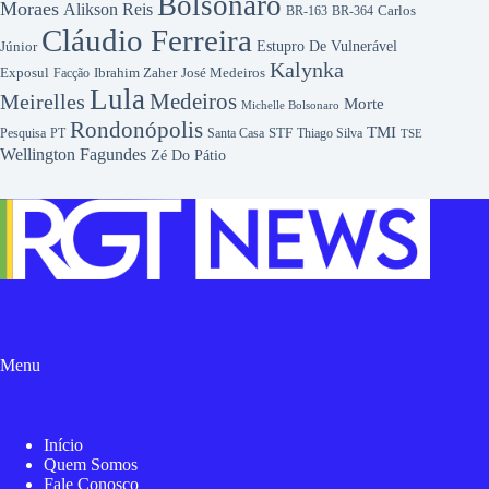
Bolsonaro
Moraes
Alikson Reis
Carlos
BR-163
BR-364
Cláudio Ferreira
Júnior
Estupro De Vulnerável
Kalynka
Exposul
Ibrahim Zaher
José Medeiros
Facção
Lula
Medeiros
Meirelles
Morte
Michelle Bolsonaro
Rondonópolis
TMI
Pesquisa
STF
Thiago Silva
PT
Santa Casa
TSE
Wellington Fagundes
Zé Do Pátio
Menu
Início
Quem Somos
Fale Conosco