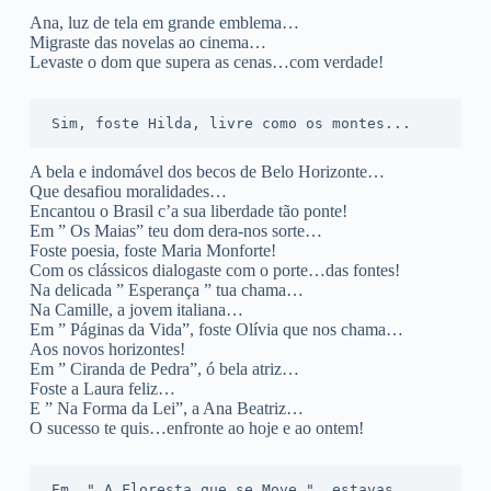
Ana, luz de tela em grande emblema…
Migraste das novelas ao cinema…
Levaste o dom que supera as cenas…com verdade!
Sim, foste Hilda, livre como os montes...
A bela e indomável dos becos de Belo Horizonte…
Que desafiou moralidades…
Encantou o Brasil c’a sua liberdade tão ponte!
Em ” Os Maias” teu dom dera-nos sorte…
Foste poesia, foste Maria Monforte!
Com os clássicos dialogaste com o porte…das fontes!
Na delicada ” Esperança ” tua chama…
Na Camille, a jovem italiana…
Em ” Páginas da Vida”, foste Olívia que nos chama…
Aos novos horizontes!
Em ” Ciranda de Pedra”, ó bela atriz…
Foste a Laura feliz…
E ” Na Forma da Lei”, a Ana Beatriz…
O sucesso te quis…enfronte ao hoje e ao ontem!
Em  " A Floresta que se Move ", estavas...