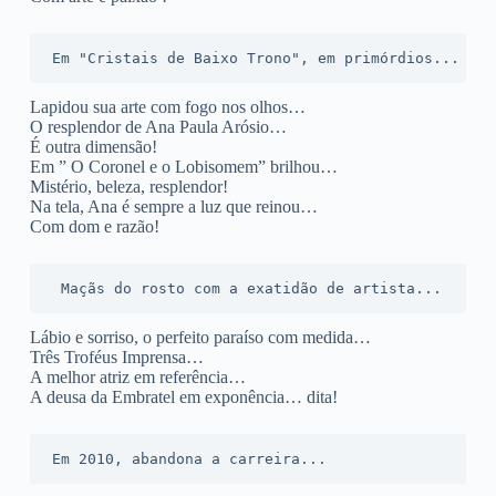
Em "Cristais de Baixo Trono", em primórdios...
Lapidou sua arte com fogo nos olhos…
O resplendor de Ana Paula Arósio…
É outra dimensão!
Em ” O Coronel e o Lobisomem” brilhou…
Mistério, beleza, resplendor!
Na tela, Ana é sempre a luz que reinou…
Com dom e razão!
 Maçãs do rosto com a exatidão de artista...
Lábio e sorriso, o perfeito paraíso com medida…
Três Troféus Imprensa…
A melhor atriz em referência…
A deusa da Embratel em exponência… dita!
Em 2010, abandona a carreira...