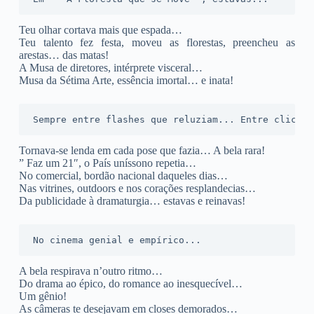
Teu olhar cortava mais que espada…
Teu talento fez festa, moveu as florestas, preencheu as
arestas… das matas!
A Musa de diretores, intérprete visceral…
Musa da Sétima Arte, essência imortal… e inata!
Sempre entre flashes que reluziam... Entre clicks 
Tornava-se lenda em cada pose que fazia… A bela rara!
” Faz um 21″, o País uníssono repetia…
No comercial, bordão nacional daqueles dias…
Nas vitrines, outdoors e nos corações resplandecias…
Da publicidade à dramaturgia… estavas e reinavas!
No cinema genial e empírico...
A bela respirava n’outro ritmo…
Do drama ao épico, do romance ao inesquecível…
Um gênio!
As câmeras te desejavam em closes demorados…