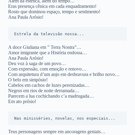
Além da estética, além do tempo…
Eras presença cênica em cada enquadramento!
Rosto que dominou espaço, tempo e sentimento!
Ana Paula Arósio!
Estrela da televisão nossa...
A doce Giuliana em ” Terra Nostra”…
Amor imigrante que a História endossa…
Ana Paula Arósio!
Deu voz à saga de um povo…
Com expressão, com emoção e renovo…
Com arquitetura d’um anjo em desbravura e brilho novo…
O belo em simpósio!
Cabelos em cachos de luzes perenizadas…
Negros em rios de noite derramada…
Parecem a lua cochichando c’a madrugada…
Em ato prósio!
Nas minisséries, novelas, nos especiais...
Teus personagens sempre em ancoragens geniais…