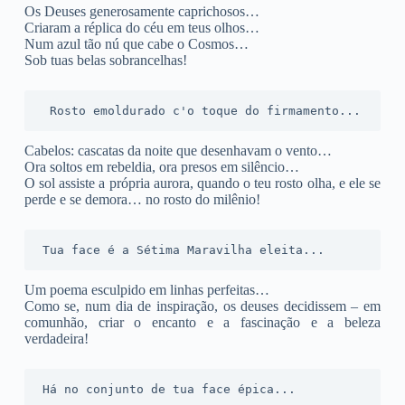
Os Deuses generosamente caprichosos…
Criaram a réplica do céu em teus olhos…
Num azul tão nú que cabe o Cosmos…
Sob tuas belas sobrancelhas!
 Rosto emoldurado c'o toque do firmamento...
Cabelos: cascatas da noite que desenhavam o vento…
Ora soltos em rebeldia, ora presos em silêncio…
O sol assiste a própria aurora, quando o teu rosto olha, e ele se
perde e se demora… no rosto do milênio!
Tua face é a Sétima Maravilha eleita...
Um poema esculpido em linhas perfeitas…
Como se, num dia de inspiração, os deuses decidissem – em
comunhão, criar o encanto e a fascinação e a beleza
verdadeira!
Há no conjunto de tua face épica...