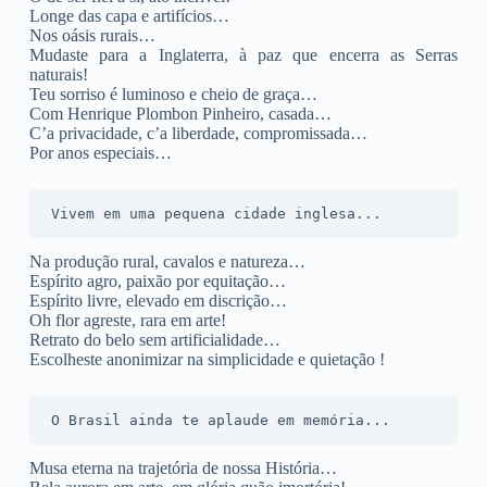
Longe das capa e artifícios…
Nos oásis rurais…
Mudaste para a Inglaterra, à paz que encerra as Serras
naturais!
Teu sorriso é luminoso e cheio de graça…
Com Henrique Plombon Pinheiro, casada…
C’a privacidade, c’a liberdade, compromissada…
Por anos especiais…
Vivem em uma pequena cidade inglesa...
Na produção rural, cavalos e natureza…
Espírito agro, paixão por equitação…
Espírito livre, elevado em discrição…
Oh flor agreste, rara em arte!
Retrato do belo sem artificialidade…
Escolheste anonimizar na simplicidade e quietação !
O Brasil ainda te aplaude em memória...
Musa eterna na trajetória de nossa História…