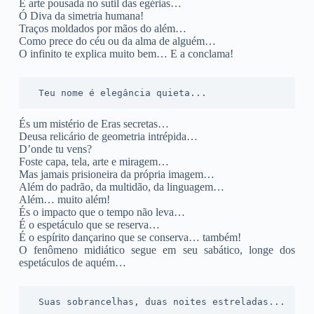
É arte pousada no sutil das egérias…
Ó Diva da simetria humana!
Traços moldados por mãos do além…
Como prece do céu ou da alma de alguém…
O infinito te explica muito bem… E a conclama!
 Teu nome é elegância quieta...
És um mistério de Eras secretas…
Deusa relicário de geometria intrépida…
D’onde tu vens?
Foste capa, tela, arte e miragem…
Mas jamais prisioneira da própria imagem…
Além do padrão, da multidão, da linguagem…
Além… muito além!
És o impacto que o tempo não leva…
É o espetáculo que se reserva…
É o espírito dançarino que se conserva… também!
O fenômeno midiático segue em seu sabático, longe dos
espetáculos de aquém…
 Suas sobrancelhas, duas noites estreladas...