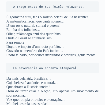
 O traço exato de tua feição reluzente... 
É geometria sutil, tens o sorriso helenil de lua nascente!
A matemática facial que canta solene…
D’um rosto natural, surreal e perene!
Rainha dos folhetins…
Olhar, relâmpago azul dos querubins…
Onde o Brasil se aninharia sim…
Para sempre!
Doçura e ímpeto d’um rosto perfeito…
Cravado na memória do País inteiro…
Rosto talhado, por deuses inspirados e ordeiros, genialmente!
 Em reverência ao encanto atemporal...
Da mais bela atriz brasileira…
Cuja beleza é autêntica e natural…
Que abraça a História inteira!
Dom de fazer calar a Nação, c’o apenas um movimento de
sobrancelha…
Voz que rompia o roteiro e o coração…
Mui bela estrela das estrelas!