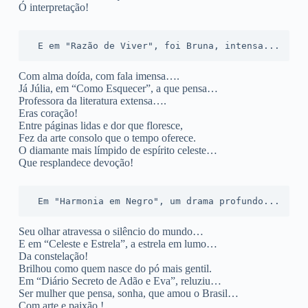
Ó interpretação!
 E em "Razão de Viver", foi Bruna, intensa...
Com alma doída, com fala imensa….
Já Júlia, em “Como Esquecer”, a que pensa…
Professora da literatura extensa….
Eras coração!
Entre páginas lidas e dor que floresce,
Fez da arte consolo que o tempo oferece.
O diamante mais límpido de espírito celeste…
Que resplandece devoção!
 Em "Harmonia em Negro", um drama profundo...
Seu olhar atravessa o silêncio do mundo…
E em “Celeste e Estrela”, a estrela em lumo…
Da constelação!
Brilhou como quem nasce do pó mais gentil.
Em “Diário Secreto de Adão e Eva”, reluziu…
Ser mulher que pensa, sonha, que amou o Brasil…
Com arte e paixão !