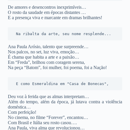
De amores e desencontros inexprimíveis…
O rosto da saudade em épocas distantes …
E a presença viva e marcante em dramas brilhantes!
 Na ribalta da arte, seu nome resplende...
Ana Paula Arósio, talento que surpreende…
Nos palcos, no set, luz viva, emoção…
É chama que habita a arte e a paixão…
Em “Freda”, brilhou com coragem serena,
Na peça “Batom”, foi mulher, foi poema, foi a Nação!
 E como Esmeraldina em "Casa de Bonecas",
Deu voz à ferida que as almas interpretam…
Além do tempo, além da época, já lutava contra a violência
doméstica…
Com perfeição!
No cinema, no filme “Forever”, encantou…
Com Brasil e Itália seu rosto casou….
Ana Paula, viva alma que revolucionou…