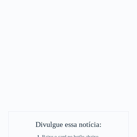
Divulgue essa notícia:
1.
Baixe o card no botão abaixo.