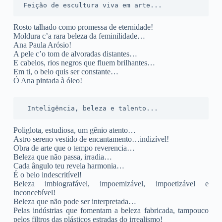
Feição de escultura viva em arte...
Rosto talhado como promessa de eternidade!
Moldura c’a rara beleza da feminilidade…
Ana Paula Arósio!
A pele c’o tom de alvoradas distantes…
E cabelos, rios negros que fluem brilhantes…
Em ti, o belo quis ser constante…
Ó Ana pintada à óleo!
 Inteligência, beleza e talento...
Poliglota, estudiosa, um gênio atento…
Astro sereno vestido de encantamento…indizível!
Obra de arte que o tempo reverencia…
Beleza que não passa, irradia…
Cada ângulo teu revela harmonia…
É o belo indescritível!
Beleza imbiografável, impoemizável, impoetizável e
inconcebível!
Beleza que não pode ser interpretada…
Pelas indústrias que fomentam a beleza fabricada, tampouco
pelos filtros das plásticos estradas do irrealismo!