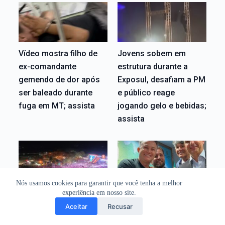
Vídeo mostra filho de
Jovens sobem em
ex-comandante
estrutura durante a
gemendo de dor após
Exposul, desafiam a PM
ser baleado durante
e público reage
fuga em MT; assista
jogando gelo e bebidas;
assista
Nós usamos cookies para garantir que você tenha a melhor
Entrada de graça e
Zé Medeiros escolhe
experiência em nosso site.
grandes shows levam
Xuxu Dal Molin como
Aceitar
Recusar
mais de 50 mil pessoas
segundo suplente ao