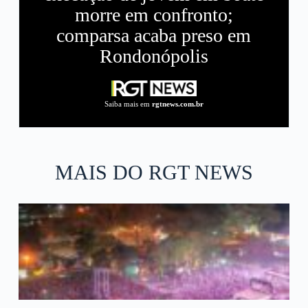
morre em confronto;
comparsa acaba preso em
Rondonópolis
Saiba mais em
rgtnews.com.br
MAIS DO RGT NEWS