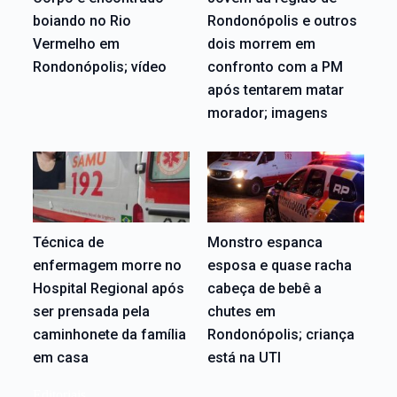
boiando no Rio
Rondonópolis e outros
Vermelho em
dois morrem em
Rondonópolis; vídeo
confronto com a PM
após tentarem matar
morador; imagens
Técnica de
Monstro espanca
enfermagem morre no
esposa e quase racha
Hospital Regional após
cabeça de bebê a
ser prensada pela
chutes em
caminhonete da família
Rondonópolis; criança
em casa
está na UTI
Editoriais