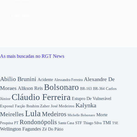
Editoriais
As mais buscadas no RGT News
Abilio Brunini
Alexandre De
Acidente
Alessandra Ferreira
Bolsonaro
Moraes
Alikson Reis
Carlos
BR-163
BR-364
Cláudio Ferreira
Júnior
Estupro De Vulnerável
Kalynka
Exposul
Ibrahim Zaher
José Medeiros
Facção
Lula
Medeiros
Meirelles
Morte
Michelle Bolsonaro
Rondonópolis
TMI
Pesquisa
STF
Thiago Silva
PT
Santa Casa
TSE
Wellington Fagundes
Zé Do Pátio