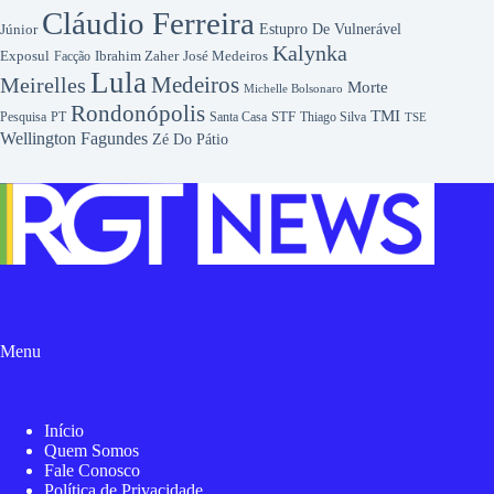
Cláudio Ferreira
Júnior
Estupro De Vulnerável
Kalynka
Exposul
Ibrahim Zaher
José Medeiros
Facção
Lula
Medeiros
Meirelles
Morte
Michelle Bolsonaro
Rondonópolis
TMI
Pesquisa
STF
Thiago Silva
PT
Santa Casa
TSE
Wellington Fagundes
Zé Do Pátio
Menu
Início
Quem Somos
Fale Conosco
Política de Privacidade