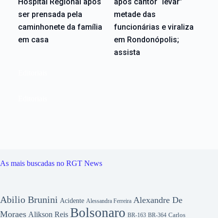
Hospital Regional após
após cantor “levar”
ser prensada pela
metade das
caminhonete da família
funcionárias e viraliza
em casa
em Rondonópolis;
assista
Editoriais
Editoriais
As mais buscadas no RGT News
Abilio Brunini
Alexandre De
Acidente
Alessandra Ferreira
Bolsonaro
Moraes
Alikson Reis
Carlos
BR-163
BR-364