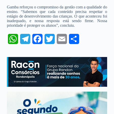
Gamba reforçou o compromisso da gestão com a qualidade do
ensino. “Sabemos que cada conteúdo precisa respeitar o
estágio de desenvolvimento das crianças. O que aconteceu foi
inadequado, e nossa resposta está sendo firme. Nossa
prioridade é proteger os alunos”, concluiu.
W
T
F
T
E
S
h
e
a
w
m
h
a
l
c
i
a
a
t
e
e
t
i
r
s
g
b
t
l
e
A
r
o
e
p
a
o
r
p
m
k