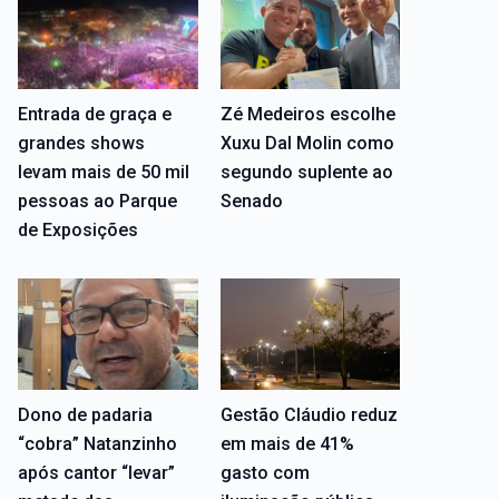
Entrada de graça e
Zé Medeiros escolhe
grandes shows
Xuxu Dal Molin como
levam mais de 50 mil
segundo suplente ao
pessoas ao Parque
Senado
de Exposições
Dono de padaria
Gestão Cláudio reduz
“cobra” Natanzinho
em mais de 41%
após cantor “levar”
gasto com