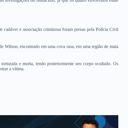
 as investigações do homicídio, já que os quatro envolvidos estão
de cadáver e associação criminosa foram presas pela Polícia Civil
po de Wilson, encontrado em uma cova rasa, em uma região de mata
 torturada e morta, tendo posteriormente seu corpo ocultado. Os
trar a vítima.