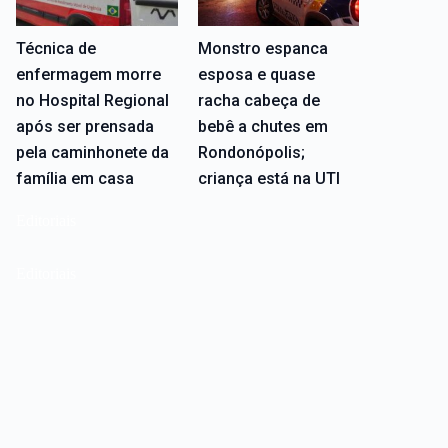
Técnica de
Monstro espanca
enfermagem morre
esposa e quase
no Hospital Regional
racha cabeça de
após ser prensada
bebê a chutes em
pela caminhonete da
Rondonópolis;
família em casa
criança está na UTI
Editoriais
Editoriais