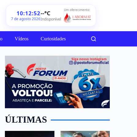
Um oferecimento:
--°C
10:12:54
7 de agosto 2026
Indisponível
ão
Vídeos
Curiosidades
ÚLTIMAS