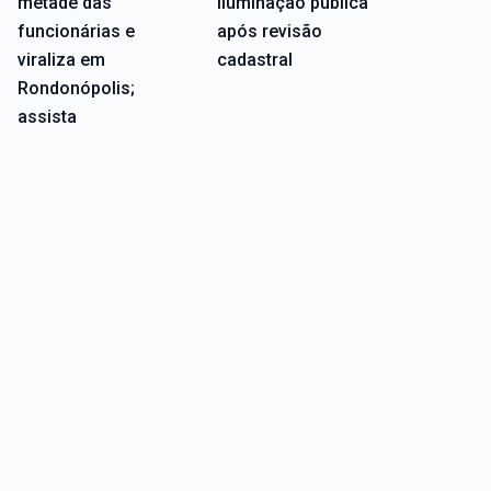
metade das
iluminação pública
funcionárias e
após revisão
viraliza em
cadastral
Rondonópolis;
assista