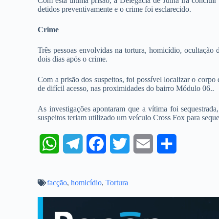
Com esta última prisão, a Delegacia de Juína irá concluir
detidos preventivamente e o crime foi esclarecido.
Crime
Três pessoas envolvidas na tortura, homicídio, ocultação 
dois dias após o crime.
Com a prisão dos suspeitos, foi possível localizar o cor
de difícil acesso, nas proximidades do bairro Módulo 06..
As investigações apontaram que a vítima foi sequestrada,
suspeitos teriam utilizado um veículo Cross Fox para seques
W
T
F
T
E
S
h
e
a
w
m
h
facção
a
,
homicídio
l
,
Tortura
c
i
a
a
t
e
e
t
i
r